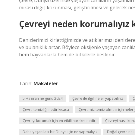
Çevre; Dünya üzerinde yaşayan canlıların yaşamları b
mirası değil; korunması, geliştirilmesi ve gelecek nes
Çevreyi neden korumalıyız 
Denizlerimizi kirlettiğimizde ve atıklarımızı denizler
ve bulanıklık artar. Böylece oksijenle yaşayan canlıla
hem hayvanlarla hem de bitkilerle beslenir.
Tarih:
Makaleler
5 Haziran ne günü 2024
Çevre ile ilgili neler yapabiliriz
Ç
Çevre temizliği nedir kısaca
Çevremiz temiz olması için neler 
Çevreyi korumak için en etkili hareket nedir
Çevreyi nasıl kor
Daha yaşanılası bir Dünya için ne yapmalıyız
Doğal çevre ne i