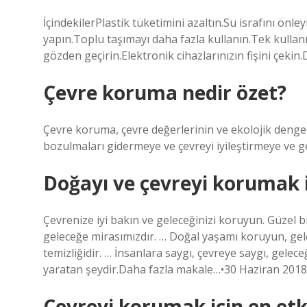
İçindekilerPlastik tüketimini azaltın.Su israfını ön
yapın.Toplu taşımayı daha fazla kullanın.Tek kullanı
gözden geçirin.Elektronik cihazlarınızın fişini çek
Çevre koruma nedir özet?
Çevre koruma, çevre değerlerinin ve ekolojik denge
bozulmaları gidermeye ve çevreyi iyileştirmeye ve g
Doğayı ve çevreyi korumak iç
Çevrenize iyi bakın ve geleceğinizi koruyun. Güzel bi
geleceğe mirasımızdır. … Doğal yaşamı koruyun, gele
temizliğidir. … İnsanlara saygı, çevreye saygı, gele
yaratan şeydir.Daha fazla makale…•30 Haziran 2018
Çevreyi korumak için en etk