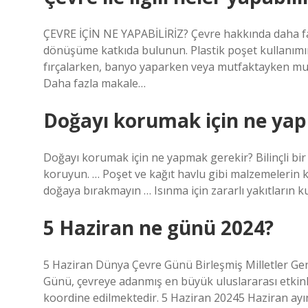
ÇEVRE İÇİN NE YAPABİLİRİZ? Çevre hakkında daha fazla 
dönüşüme katkıda bulunun. Plastik poşet kullanımını a
fırçalarken, banyo yaparken veya mutfaktayken musl
Daha fazla makale…
Doğayı korumak için ne ya
Doğayı korumak için ne yapmak gerekir? Bilinçli bir
koruyun. … Poşet ve kağıt havlu gibi malzemelerin ku
doğaya bırakmayın … Isınma için zararlı yakıtların 
5 Haziran ne günü 2024?
5 Haziran Dünya Çevre Günü Birleşmiş Milletler Gen
Günü, çevreye adanmış en büyük uluslararası etkinl
koordine edilmektedir. 5 Haziran 20245 Haziran ayı