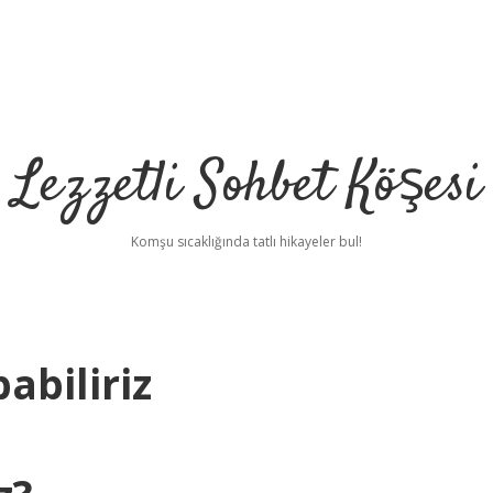
Lezzetli Sohbet Köşesi
Komşu sıcaklığında tatlı hikayeler bul!
pabiliriz
betci