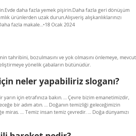
leyin.Evde daha fazla yemek pişirin.Daha fazla geri dönüşüm
mlık ürünlerden uzak durun.Alışveriş alışkanlıklarınızı
in.Daha fazla makale…•18 Ocak 2024
nin tahribini, bozulmasını ve yok olmasını önlemeye, mevcut
eliştirmeye yönelik çabaların bütünüdür.
in neler yapabiliriz sloganı?
r yarın için etrafınıza bakın. … Çevre bizim emanetimizdir,
ceğe bir adım atın. … Doğanın temizliği geleceğimizin
ceğe miras. … Temiz insan temiz çevredir. … Doğa dünyamızı
ili hareket nedir?