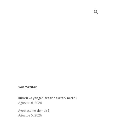
Sidebar
Son Yazılar
vdcasino güncel giriş
ilbet casino
ilbet yeni giriş
Betexper giriş
Kumru ve yengen arasındaki fark nedir ?
Ağustos 6, 2026
Avestaca ne demek ?
Ağustos 5, 2026