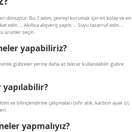
z?
geri dönüştür: Bu 3 adım, çevreyi korumak için en kolay ve en
kat edin. … Akıllıca alışveriş yapın. … Suyu tasarruf edin. …
tu ürünler seçin.
eler yapabiliriz?
nımlık gübreler yerine daha az tekrar kullanılabilir gübre
yapılabilir?
mi ve bilinçlendirme çalışmaları (sıfır atık, karbon ayak izi,
eri.
 neler yapmalıyız?