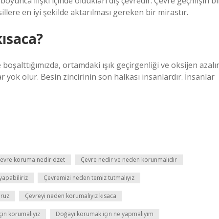
oyunca ilişki içinde oldukları dış çevredir. Çevre geçmişin bi
illere en iyi şekilde aktarılması gereken bir mirastır.
kısaca?
e boşalttığımızda, ortamdaki ışık geçirgenliği ve oksijen azalı
r yok olur. Besin zincirinin son halkası insanlardır. İnsanlar
evre koruma nedir özet
Çevre nedir ve neden korunmalıdır
yapabiliriz
Çevremizi neden temiz tutmalıyız
uruz
Çevreyi neden korumalıyız kısaca
çin korumalıyız
Doğayı korumak için ne yapmalıyım