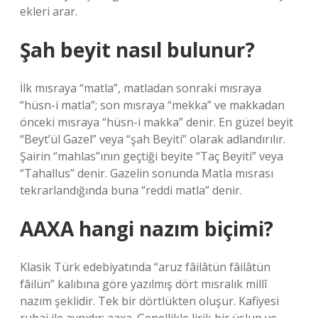
ekleri arar.
Şah beyit nasıl bulunur?
İlk mısraya “matla”, matladan sonraki mısraya
“hüsn-i matla”; son mısraya “mekka” ve makkadan
önceki mısraya “hüsn-i makka” denir. En güzel beyit
“Beyt’ül Gazel” veya “şah Beyiti” olarak adlandırılır.
Şairin “mahlas”ının geçtiği beyite “Taç Beyiti” veya
“Tahallus” denir. Gazelin sonunda Matla mısrası
tekrarlandığında buna “reddi matla” denir.
AAXA hangi nazım biçimi?
Klasik Türk edebiyatında “aruz fâilâtün fâilâtün
fâilün” kalıbına göre yazılmış dört mısralık millî
nazım şeklidir. Tek bir dörtlükten oluşur. Kafiyesi