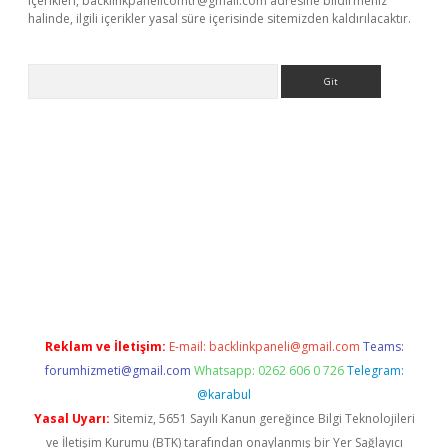
içerikleri,
backlinkpanelicomtr@gmail.com
adresine bildirmeniz
halinde, ilgili içerikler yasal süre içerisinde sitemizden kaldırılacaktır.
Arama
iriş adresi
betexper.xyz
m elexbet
Reklam ve İletişim:
E-mail:
backlinkpaneli@gmail.com
Teams:
forumhizmeti@gmail.com
Whatsapp: 0262 606 0 726
Telegram:
@karabul
Yasal Uyarı:
Sitemiz, 5651 Sayılı Kanun gereğince Bilgi Teknolojileri
ve İletişim Kurumu (BTK) tarafından onaylanmış bir Yer Sağlayıcı