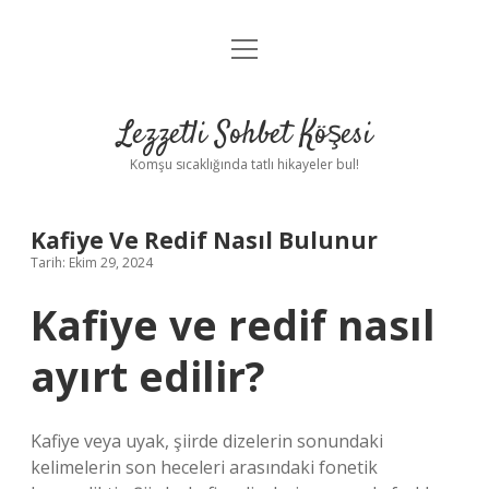
menüyü
Anasayfa
aç
Gizlilik Politikası
Lezzetli Sohbet Köşesi
Yasal Uyarı
Komşu sıcaklığında tatlı hikayeler bul!
Hakkımızda
Kafiye Ve Redif Nasıl Bulunur
Tarih: Ekim 29, 2024
Kafiye ve redif nasıl
ayırt edilir?
Kafiye veya uyak, şiirde dizelerin sonundaki
kelimelerin son heceleri arasındaki fonetik