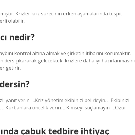
ıştır. Krizler kriz sürecinin erken aşamalarında tespit
li olabilir.
cı nedir?
ybını kontrol altına almak ve şirketin itibarını korumaktır.
en ders çıkararak gelecekteki krizlere daha iyi hazırlanmasını
r getirir.
edersin?
lı yanıt verin. …Kriz yönetim ekibinizi belirleyin. …Ekibinizi
ın. …Kurbanlara öncelik verin. …Kimseyi suçlamayın. …Özür
ında çabuk tedbire ihtiyaç