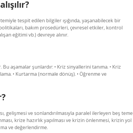
lışılır?
emiyle tespit edilen bilgiler ışığında, yaşanabilecek bir
itikaları, bakım prosedürleri, çevresel etkiler, kontrol
lışan eğitimi vb.) devreye alınır.
Bu aşamalar şunlardır: • Kriz sinyallerini tanıma. • Kriz
ırlama. • Kurtarma (normale dönüş). • Öğrenme ve
r?
ı, gelişmesi ve sonlandırılmasıyla paralel ilerleyen beş teme
nması, krize hazırlık yapılması ve krizin önlenmesi, krizin yol
karma ve değerlendirme.