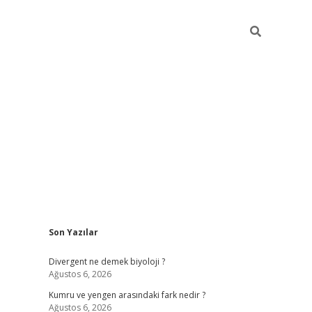
Sidebar
Son Yazılar
i
vdcasino güncel giriş
ilbet casino
ilbet yeni giriş
Betexper gir
Divergent ne demek biyoloji ?
Ağustos 6, 2026
Kumru ve yengen arasındaki fark nedir ?
Ağustos 6, 2026