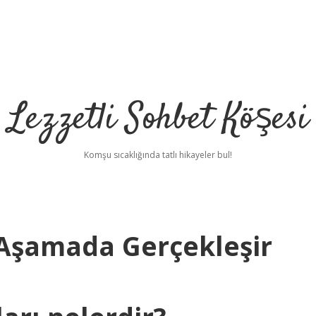
Lezzetli Sohbet Köşesi
Komşu sıcaklığında tatlı hikayeler bul!
 Aşamada Gerçekleşir
betc