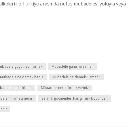
lkeleri ile Türkiye arasında nüfus mübadelesi yoluyla veya
übadele göçü nedir örnek
Mübadele günü ne zaman
Mübadele ne demek hadis
Mübadele ne demek Osmanlı
badele nedir fıkıhta
Mübadele nedir örnek veriniz
delenin amacı nedir
Selanik göçmenleri hangi Türk boyundan
denir