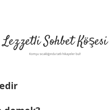
Lezzetli Sohbet Köşesi
Komşu sıcaklığında tatlı hikayeler bul!
edir