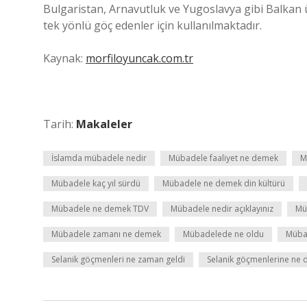
Bulgaristan, Arnavutluk ve Yugoslavya gibi Balkan ü
tek yönlü göç edenler için kullanılmaktadır.
Kaynak:
morfiloyuncak.com.tr
Tarih:
Makaleler
İslamda mübadele nedir
Mübadele faaliyet ne demek
M
Mübadele kaç yıl sürdü
Mübadele ne demek din kültürü
Mübadele ne demek TDV
Mübadele nedir açıklayınız
Mü
Mübadele zamanı ne demek
Mübadelede ne oldu
Müba
Selanik göçmenleri ne zaman geldi
Selanik göçmenlerine ne 