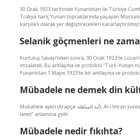
30 Ocak 1923 tarihinde Yunanistan ile Türkiye Cum
Trakya hariç Yunan topraklarında yaşayan Müslüman
karşılıklı olarak yer değiştirecekleri kararlaştırılmıştı
Selanik göçmenleri ne zama
Kurtuluş Savaşı’ndan sonra, 30 Ocak 1923’te Lozan’
imzalandı. Bu antlaşma ve protokol “Türk-Yunan nüfu
Yunanistan 1 Mayıs 1923’te bir antlaşma ve protokol
Mübadele ne demek din kül
Mübahele ayeti (Arapça: آية المباهلة), Al-i İmran suresinin 61. ayetidir. Mübahele kelime anlamı olarak “karşılıklı
lanet” anlamına gelir.
Mübadele nedir fıkıhta?