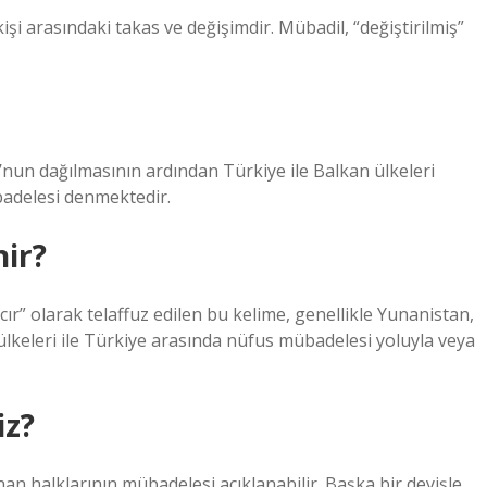
kişi arasındaki takas ve değişimdir. Mübadil, “değiştirilmiş”
nun dağılmasının ardından Türkiye ile Balkan ülkeleri
adelesi denmektedir.
nir?
 olarak telaffuz edilen bu kelime, genellikle Yunanistan,
lkeleri ile Türkiye arasında nüfus mübadelesi yoluyla veya
iz?
n halklarının mübadelesi açıklanabilir. Başka bir deyişle,