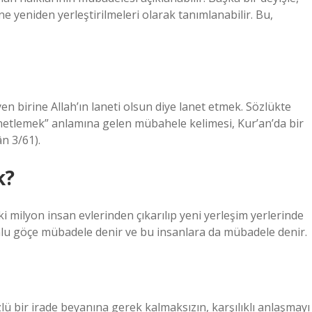
ne yeniden yerleştirilmeleri olarak tanımlanabilir. Bu,
en birine Allah’ın laneti olsun diye lanet etmek. Sözlükte
lanetlemek” anlamına gelen mübahele kelimesi, Kur’an’da bir
ân 3/61).
k?
ilyon insan evlerinden çıkarılıp yeni yerleşim yerlerinde
nlu göçe mübadele denir ve bu insanlara da mübadele denir.
lü bir irade beyanına gerek kalmaksızın, karşılıklı anlaşmayı