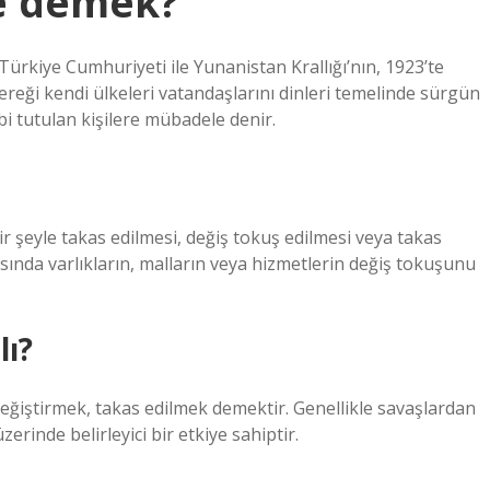
e demek?
ürkiye Cumhuriyeti ile Yunanistan Krallığı’nın, 1923’te
reği kendi ülkeleri vatandaşlarını dinleri temelinde sürgün
bi tutulan kişilere mübadele denir.
ir şeyle takas edilmesi, değiş tokuş edilmesi veya takas
asında varlıkların, malların veya hizmetlerin değiş tokuşunu
ı?
değiştirmek, takas edilmek demektir. Genellikle savaşlardan
erinde belirleyici bir etkiye sahiptir.