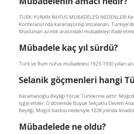
Mübadelenin amacı nedir?
TÜRK-YUNAN NÜFUS MÜBADELESİ NEDENLERİ Kelime 
Konferansı’nda kararlaştırılıp imzalanan, Türkiye’d
Müslüman azınlık arasındaki mübadeleyi ifade etmek 
Mübadele kaç yıl sürdü?
Türk ve Rum nüfus mübadelesi 1923-1930 yılları ara
Selanik göçmenleri hangi T
Karamanoğlu Beyliği Yörük Türklerine aittir. Moğol
işgal ettiler. O dönemde Büyük Selçuklu Devleti An
Beyliği, Moğol baskısı nedeniyle 1228 yılında Anadolu
Mübadelede ne oldu?