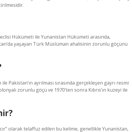
irilmesidir.
Meclisi Hükümeti ile Yunanistan Hükümeti arasında,
stan’da yaşayan Türk Müslüman ahalisinin zorunlu göçünü
?
 ile Pakistan’ın ayrılması sırasında gerçekleşen gayrı resmi
onyalı zorunlu göçü ve 1970’ten sonra Kıbrıs’ın kuzeyi ile
nir?
 olarak telaffuz edilen bu kelime, genellikle Yunanistan,