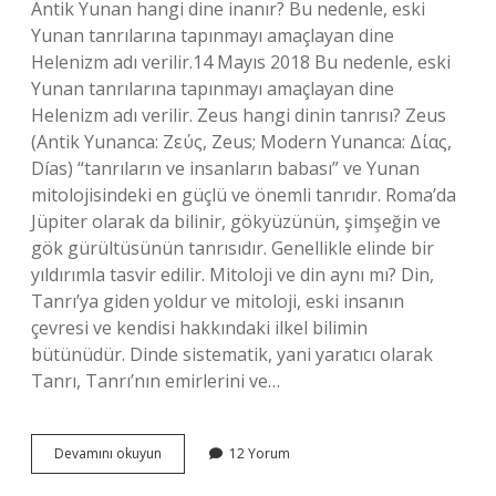
Antik Yunan hangi dine inanır? Bu nedenle, eski
Yunan tanrılarına tapınmayı amaçlayan dine
Helenizm adı verilir.14 Mayıs 2018 Bu nedenle, eski
Yunan tanrılarına tapınmayı amaçlayan dine
Helenizm adı verilir. Zeus hangi dinin tanrısı? Zeus
(Antik Yunanca: Ζεύς, Zeus; Modern Yunanca: Δίας,
Días) “tanrıların ve insanların babası” ve Yunan
mitolojisindeki en güçlü ve önemli tanrıdır. Roma’da
Jüpiter olarak da bilinir, gökyüzünün, şimşeğin ve
gök gürültüsünün tanrısıdır. Genellikle elinde bir
yıldırımla tasvir edilir. Mitoloji ve din aynı mı? Din,
Tanrı’ya giden yoldur ve mitoloji, eski insanın
çevresi ve kendisi hakkındaki ilkel bilimin
bütünüdür. Dinde sistematik, yani yaratıcı olarak
Tanrı, Tanrı’nın emirlerini ve…
Yunan
Devamını okuyun
12 Yorum
Mitolojisi
Hangi