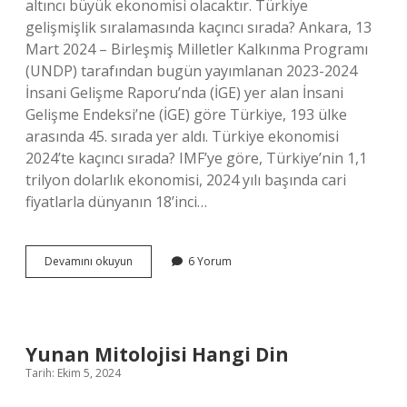
altıncı büyük ekonomisi olacaktır. Türkiye
gelişmişlik sıralamasında kaçıncı sırada? Ankara, 13
Mart 2024 – Birleşmiş Milletler Kalkınma Programı
(UNDP) tarafından bugün yayımlanan 2023-2024
İnsani Gelişme Raporu’nda (İGE) yer alan İnsani
Gelişme Endeksi’ne (İGE) göre Türkiye, 193 ülke
arasında 45. sırada yer aldı. Türkiye ekonomisi
2024’te kaçıncı sırada? IMF’ye göre, Türkiye’nin 1,1
trilyon dolarlık ekonomisi, 2024 yılı başında cari
fiyatlarla dünyanın 18’inci…
Türkiye
Devamını okuyun
6 Yorum
Gelişmekte
Olan
Ülkeler
Arasında
Kaçıncı
Yunan Mitolojisi Hangi Din
Tarih: Ekim 5, 2024