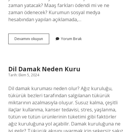
zaman yatacak? Maaş farkları ödendi mi ve ne
zaman ödenecek? Kurumun sosyal medya
hesabından yapılan açıklamada,…
Emekli
Devamını okuyun
Yorum Bırak
Maaş
Zammı
Temmuz
2024De
Ne
Dil Damak Neden Kuru
Zaman
Tarih: Ekim 5, 2024
Yatacak
Dil damak kuruması neden olur? Ağız kuruluğu,
tükürük bezleri tarafından salgılanan tükürük
miktarının azalmasıyla oluşur. Susuz kalma, çeşitli
ilaçlar kullanma, kanser tedavisi, stres, yaşlanma,
tütün ve tütün ürünlerinin tüketimi gibi faktörler
ağız kuruluğuna yol açabilir. Damak kuruluğuna ne
iyi gelir? Tükürük akışını uyarmak için şekersiz sakız