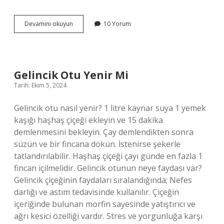
Gönüllü
Devamını okuyun
10 Yorum
Çalışma
Neden
Toplum
Için
Iyi
Gelincik Otu Yenir Mi
Bir
Tarih: Ekim 5, 2024
Uygulamadır
Gelincik otu nasıl yenir? 1 litre kaynar suya 1 yemek
kaşığı haşhaş çiçeği ekleyin ve 15 dakika
demlenmesini bekleyin. Çay demlendikten sonra
süzün ve bir fincana dökün. İstenirse şekerle
tatlandırılabilir. Haşhaş çiçeği çayı günde en fazla 1
fincan içilmelidir. Gelincik otunun neye faydası var?
Gelincik çiçeğinin faydaları sıralandığında; Nefes
darlığı ve astım tedavisinde kullanılır. Çiçeğin
içeriğinde bulunan morfin sayesinde yatıştırıcı ve
ağrı kesici özelliği vardır. Stres ve yorgunluğa karşı