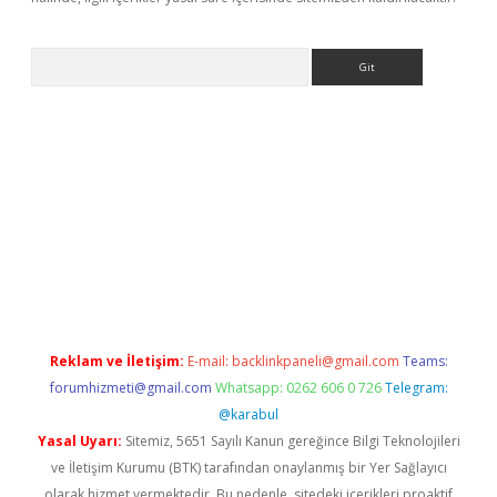
Arama
iriş adresi
betexper.xyz
m elexbet
Reklam ve İletişim:
E-mail:
backlinkpaneli@gmail.com
Teams:
forumhizmeti@gmail.com
Whatsapp: 0262 606 0 726
Telegram:
@karabul
Yasal Uyarı:
Sitemiz, 5651 Sayılı Kanun gereğince Bilgi Teknolojileri
ve İletişim Kurumu (BTK) tarafından onaylanmış bir Yer Sağlayıcı
olarak hizmet vermektedir. Bu nedenle, sitedeki içerikleri proaktif