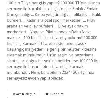
100 bin TL’ye hangi iş yapılır? 100.000 TL’nin altında
sermaye ile kurulabilecek işletmeler Emlak / Emlak
Danışmanlığı … Kinoa yetiştiriciliği. … İplikçilik. … Balık
büfeleri. … Kadınlara özel spor merkezleri. … Pilav
arabaları ve pilav büfeleri. … El ve ayak bakım
merkezleri. …Yoga ve Pilates odalarıDaha fazla
makale… 100 bin TL ile e-ticaret yapılır mı? 100.000
lira ile iş kurmak E-ticaret sektöründe düşük
başlangıç ​​maliyetleri ile geniş bir müşteri kitlesine
ulaşmak mümkündür. Ürün seçimi ve pazarlama
stratejileri doğru bir şekilde belirlenirse 100.000 lira
sermaye ile başarılı bir e-ticaret işi kurmak
mümkündür. Ne iş kurabilirim 2024? 2024 yılında
sermayesiz evden yapılabilecek…
100
Devamını okuyun
12 Yorum
Bin
Lira
Ile