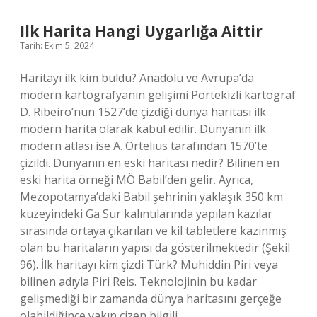
Ne
Iş
Ilk Harita Hangi Uygarlığa Aittir
Yapılır
Tarih: Ekim 5, 2024
Haritayı ilk kim buldu? Anadolu ve Avrupa’da
modern kartografyanın gelişimi Portekizli kartograf
D. Ribeiro’nun 1527’de çizdiği dünya haritası ilk
modern harita olarak kabul edilir. Dünyanın ilk
modern atlası ise A. Ortelius tarafından 1570’te
çizildi. Dünyanın en eski haritası nedir? Bilinen en
eski harita örneği MÖ Babil’den gelir. Ayrıca,
Mezopotamya’daki Babil şehrinin yaklaşık 350 km
kuzeyindeki Ga Sur kalıntılarında yapılan kazılar
sırasında ortaya çıkarılan ve kil tabletlere kazınmış
olan bu haritaların yapısı da gösterilmektedir (Şekil
96). İlk haritayı kim çizdi Türk? Muhiddin Piri veya
bilinen adıyla Piri Reis. Teknolojinin bu kadar
gelişmediği bir zamanda dünya haritasını gerçeğe
olabildiğince yakın çizen bilgili…