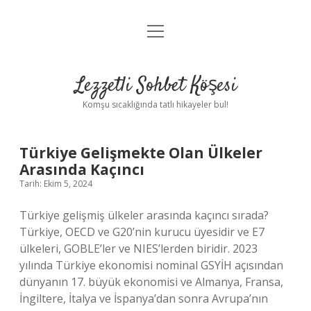
menüyü
Anasayfa
aç
Gizlilik Politikası
Lezzetli Sohbet Köşesi
Yasal Uyarı
Komşu sıcaklığında tatlı hikayeler bul!
Hakkımızda
Lezzetli
Türkiye Gelişmekte Olan Ülkeler
Arasında Kaçıncı
Sohbet
Tarih: Ekim 5, 2024
Köşesi
Türkiye gelişmiş ülkeler arasında kaçıncı sırada?
Türkiye, OECD ve G20’nin kurucu üyesidir ve E7
Yazılar
ülkeleri, GOBLE’ler ve NIES’lerden biridir. 2023
yılında Türkiye ekonomisi nominal GSYİH açısından
dünyanın 17. büyük ekonomisi ve Almanya, Fransa,
İngiltere, İtalya ve İspanya’dan sonra Avrupa’nın