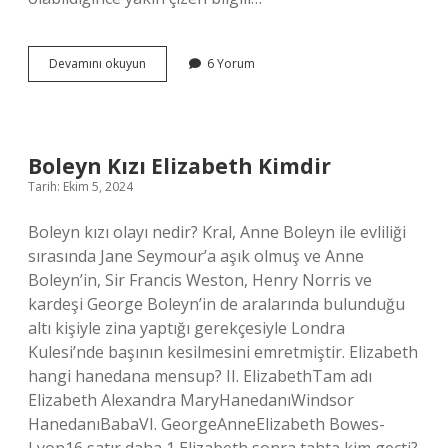
Ilk
Devamını okuyun
6 Yorum
Harita
Hangi
Uygarlığa
Aittir
Boleyn Kızı Elizabeth Kimdir
Tarih: Ekim 5, 2024
Boleyn kızı olayı nedir? Kral, Anne Boleyn ile evliliği
sırasında Jane Seymour’a aşık olmuş ve Anne
Boleyn’in, Sir Francis Weston, Henry Norris ve
kardeşi George Boleyn’in de aralarında bulunduğu
altı kişiyle zina yaptığı gerekçesiyle Londra
Kulesi’nde başının kesilmesini emretmiştir. Elizabeth
hangi hanedana mensup? II. ElizabethTam adı
Elizabeth Alexandra MaryHanedanıWindsor
HanedanıBabaVI. GeorgeAnneElizabeth Bowes-