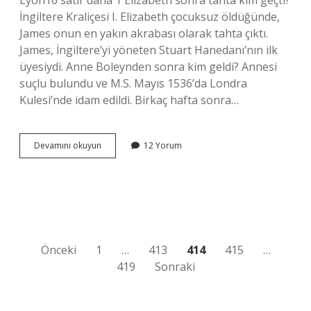
Lyon16 satır daha 1 Elizabeth sonra tahta kim geçti?
İngiltere Kraliçesi I. Elizabeth çocuksuz öldüğünde,
James onun en yakın akrabası olarak tahta çıktı.
James, İngiltere’yi yöneten Stuart Hanedanı’nın ilk
üyesiydi. Anne Boleynden sonra kim geldi? Annesi
suçlu bulundu ve M.S. Mayıs 1536’da Londra
Kulesi’nde idam edildi. Birkaç hafta sonra…
Boleyn
Devamını okuyun
12 Yorum
Kızı
Elizabeth
Kimdir
Yazı
Önceki
1
…
413
414
415
…
419
Sonraki
sayfalaması