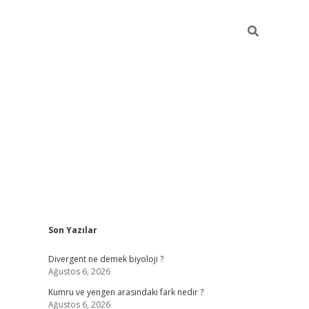
Sidebar
Son Yazılar
betci
vdcasino güncel giriş
ilbet casino
ilbet yeni giriş
Betex
Divergent ne demek biyoloji ?
Ağustos 6, 2026
Kumru ve yengen arasındaki fark nedir ?
Ağustos 6, 2026