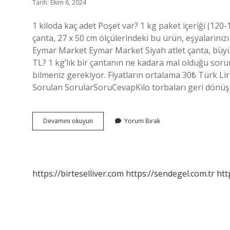
Tarih: Ekim 6, 2024
1 kiloda kaç adet Poşet var? 1 kg paket içeriği (120-1
çanta, 27 x 50 cm ölçülerindeki bu ürün, eşyalarını
Eymar Market Eymar Market Siyah atlet çanta, büyük
TL? 1 kg’lık bir çantanın ne kadara mal olduğu sorun
bilmeniz gerekiyor. Fiyatların ortalama 30₺ Türk Lira
Sorulan SorularSoruCevapKilo torbaları geri dönüştür
20
Devamını okuyun
Yorum Bırak
Kg
Poşet
Kaç
Adet
https://birteselliver.com
https://sendegel.com.tr
htt