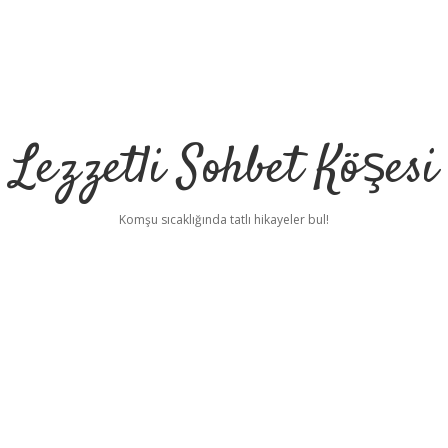
Lezzetli Sohbet Köşesi
Komşu sıcaklığında tatlı hikayeler bul!
t