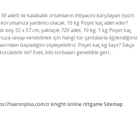
30 adet) ile kalabalık ortamların ihtiyacını karşılayan tişört
zı korumanıza yardımcı olacak. 10 kg Poşet kaç adet eder?
 boy 32 x 57 cm, yaklaşık 720 adet, 10 kg. 1 kg Poşet kaç
uza cevap verebilmek için hangi tür çantalarla ilgilendiğiniz
sı’ndan başladığını söyleyebiliriz. Poşet kaç kg taşır? Sıkça
ülebilir mi? Evet, kilo torbaları genellikle geri…
ps://haironplus.com.tr
knight online
nttgame
Sitemap