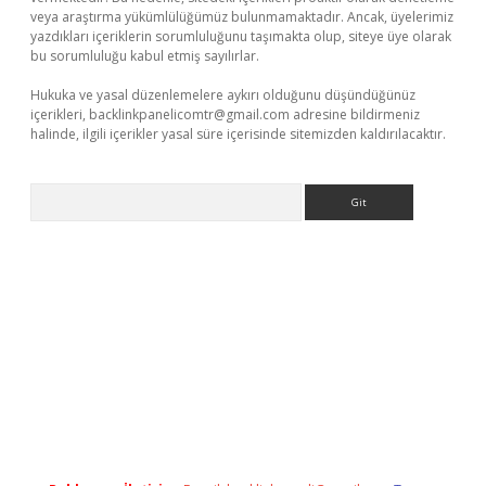
veya araştırma yükümlülüğümüz bulunmamaktadır. Ancak, üyelerimiz
yazdıkları içeriklerin sorumluluğunu taşımakta olup, siteye üye olarak
bu sorumluluğu kabul etmiş sayılırlar.
Hukuka ve yasal düzenlemelere aykırı olduğunu düşündüğünüz
içerikleri,
backlinkpanelicomtr@gmail.com
adresine bildirmeniz
halinde, ilgili içerikler yasal süre içerisinde sitemizden kaldırılacaktır.
Arama
iş
Betexper giriş adresi
betexper.xyz
m elexbet