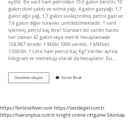
eşittir. Bir varil ham petrolden 19,6 galon benzin, 10
galon dizel yakıtı ve ısıtma yağı, 4 galon gazyağı, 1,7
galon ağır yağ, 1,7 galon sıvılaştırılmış petrol gazı ve
7,6 galon diğer türevler üretilebilmektedir. 1 varil
işlenmiş petrol kaç litre? Standart bir varilin hacmi
her zaman 42 galon veya metrik hesaplamada
158,987 litredir. 1 Mbbl 1000 varildir, 1 MMbbl
1.000’dir. 1 Litre ham petrol Kaç Kg? Variller ayrıca
kilogram ve metreküp olarak da hesaplanır. Bu…
1
Devamını okuyun
Yorum Bırak
Varil
Ham
Petrol
Kaç
Litre
https://birteselliver.com
https://sendegel.com.tr
Mazot
https://haironplus.com.tr
knight online
nttgame
Sitemap
Çıkar