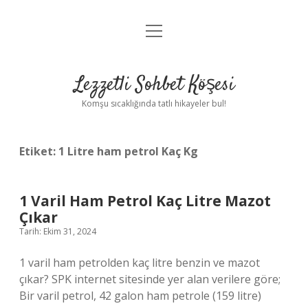
menüyü
Anasayfa
aç
Gizlilik Politikası
Lezzetli Sohbet Köşesi
Yasal Uyarı
Komşu sıcaklığında tatlı hikayeler bul!
Hakkımızda
Etiket:
1 Litre ham petrol Kaç Kg
1 Varil Ham Petrol Kaç Litre Mazot
Çıkar
Tarih: Ekim 31, 2024
1 varil ham petrolden kaç litre benzin ve mazot
çıkar? SPK internet sitesinde yer alan verilere göre;
Bir varil petrol, 42 galon ham petrole (159 litre)