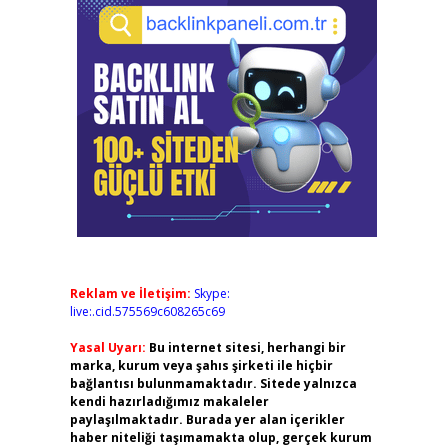
Reklam ve İletişim:
Skype:
live:.cid.575569c608265c69
Yasal Uyarı:
Bu internet sitesi, herhangi bir
marka, kurum veya şahıs şirketi ile hiçbir
bağlantısı bulunmamaktadır. Sitede yalnızca
kendi hazırladığımız makaleler
paylaşılmaktadır. Burada yer alan içerikler
haber niteliği taşımamakta olup, gerçek kurum