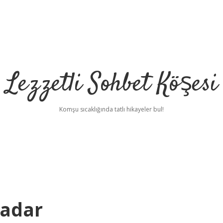
Lezzetli Sohbet Köşesi
Komşu sıcaklığında tatlı hikayeler bul!
Kadar