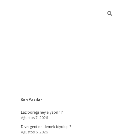
Sidebar
Son Yazılar
betci
vdcasino güncel giriş
ilbet casino
ilbet yeni giriş
Betexp
Laz böreği neyle yapılır ?
Ağustos 7, 2026
Divergent ne demek biyoloji ?
Ağustos 6, 2026