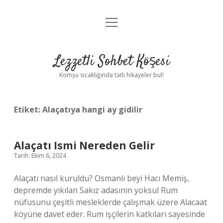
menüyü
Anasayfa
aç
Gizlilik Politikası
Lezzetli Sohbet Köşesi
Yasal Uyarı
Komşu sıcaklığında tatlı hikayeler bul!
Hakkımızda
Etiket:
Alaçatıya hangi ay gidilir
Alaçatı Ismi Nereden Gelir
Tarih: Ekim 6, 2024
Alaçatı nasıl kuruldu? Osmanlı beyi Hacı Memiş,
depremde yıkılan Sakız adasının yoksul Rum
nüfusunu çeşitli mesleklerde çalışmak üzere Alacaat
köyüne davet eder. Rum işçilerin katkıları sayesinde