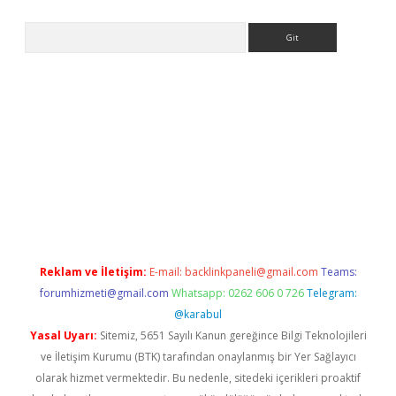
Arama
iriş
Betexper giriş adresi
betexper.xyz
m elexbet
Reklam ve İletişim:
E-mail:
backlinkpaneli@gmail.com
Teams:
forumhizmeti@gmail.com
Whatsapp: 0262 606 0 726
Telegram:
@karabul
Yasal Uyarı:
Sitemiz, 5651 Sayılı Kanun gereğince Bilgi Teknolojileri
ve İletişim Kurumu (BTK) tarafından onaylanmış bir Yer Sağlayıcı
olarak hizmet vermektedir. Bu nedenle, sitedeki içerikleri proaktif