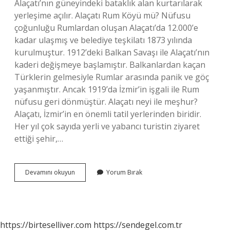
Alaçatı’nın güneyindeki bataklık alan kurtarılarak
yerleşime açılır. Alaçatı Rum Köyü mü? Nüfusu
çoğunluğu Rumlardan oluşan Alaçatı’da 12.000’e
kadar ulaşmış ve belediye teşkilatı 1873 yılında
kurulmuştur. 1912’deki Balkan Savaşı ile Alaçatı’nın
kaderi değişmeye başlamıştır. Balkanlardan kaçan
Türklerin gelmesiyle Rumlar arasında panik ve göç
yaşanmıştır. Ancak 1919’da İzmir’in işgali ile Rum
nüfusu geri dönmüştür. Alaçatı neyi ile meşhur?
Alaçatı, İzmir’in en önemli tatil yerlerinden biridir.
Her yıl çok sayıda yerli ve yabancı turistin ziyaret
ettiği şehir,…
Alaçatı
Devamını okuyun
Yorum Bırak
Ismi
Nereden
Gelir
https://birteselliver.com
https://sendegel.com.tr