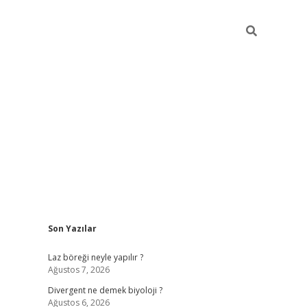
Sidebar
Son Yazılar
betci
vdcasino güncel giriş
ilbet casino
ilbet yeni giriş
Betexp
Laz böreği neyle yapılır ?
Ağustos 7, 2026
Divergent ne demek biyoloji ?
Ağustos 6, 2026