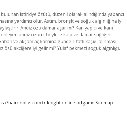
i bulunan istiridye özütü, düzenli olarak alındığında yabancı
masına yardımcı olur. Astım, bronşit ve soğuk algınlığına iyi
aylaştırır. Andız özü damar açar mı? Kan yapıcı ve kanı
üzenleyen andız özütü, böylece kalp ve damar sağlığını
 Sabah ve akşam aç karnına günde 1 tatlı kaşığı alınması
dız özü akciğere iyi gelir mi? Yulaf pekmezi soğuk algınlığı,
ps://haironplus.com.tr
knight online
nttgame
Sitemap