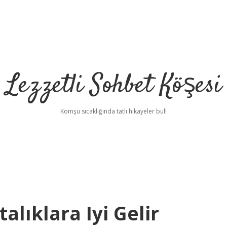
Lezzetli Sohbet Köşesi
Komşu sıcaklığında tatlı hikayeler bul!
alıklara Iyi Gelir