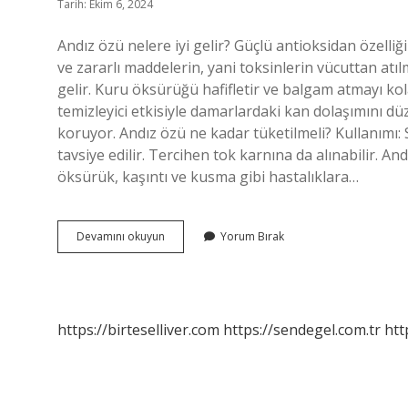
Tarih: Ekim 6, 2024
Andız özü nelere iyi gelir? Güçlü antioksidan özelliğ
ve zararlı maddelerin, yani toksinlerin vücuttan atıl
gelir. Kuru öksürüğü hafifletir ve balgam atmayı kol
temizleyici etkisiyle damarlardaki kan dolaşımını d
koruyor. Andız özü ne kadar tüketilmeli? Kullanımı:
tavsiye edilir. Tercihen tok karnına da alınabilir. An
öksürük, kaşıntı ve kusma gibi hastalıklara…
Andız
Devamını okuyun
Yorum Bırak
Özü
Hangi
Hastalıklara
Iyi
Gelir
https://birteselliver.com
https://sendegel.com.tr
htt