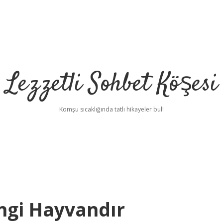
Lezzetli Sohbet Köşesi
Komşu sıcaklığında tatlı hikayeler bul!
ngi Hayvandır