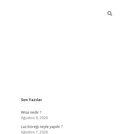
Sidebar
Son Yazılar
betci
vdcasino güncel giriş
ilbet casino
ilbet yeni giriş
Betexp
Wisa nedir ?
Ağustos 9, 2026
Laz böreği neyle yapılır ?
Ağustos 7, 2026