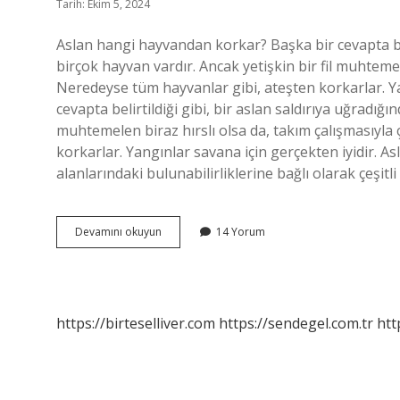
Tarih: Ekim 5, 2024
Aslan hangi hayvandan korkar? Başka bir cevapta belir
birçok hayvan vardır. Ancak yetişkin bir fil muhtemel
Neredeyse tüm hayvanlar gibi, ateşten korkarlar. Ya
cevapta belirtildiği gibi, bir aslan saldırıya uğradığı
muhtemelen biraz hırslı olsa da, takım çalışmasıyla
korkarlar. Yangınlar savana için gerçekten iyidir. A
alanlarındaki bulunabilirliklerine bağlı olarak çeşitli
Aslanın
Devamını okuyun
14 Yorum
Düşmanı
Hangi
Hayvandır
https://birteselliver.com
https://sendegel.com.tr
htt