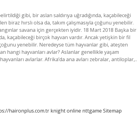
tildiği gibi, bir aslan saldırıya uğradığında, kaçabileceği
en biraz hırslı olsa da, takım çalışmasıyla çoğunu yenebilir.
ngınlar savana için gerçekten iyidir. 18 Mart 2018 Başka bir
nda, kaçabileceği birçok hayvan vardır. Ancak yetişkin bir fil
 çoğunu yenebilir. Neredeyse tüm hayvanlar gibi, ateşten
slan hangi hayvanları avlar? Aslanlar genellikle yaşam
 hayvanları avlarlar. Afrika’da ana avları zebralar, antiloplar,
ps://haironplus.com.tr
knight online
nttgame
Sitemap