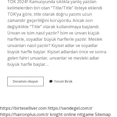
TDK 2024? Kamuoyunda sıklıkla yanlış yazılan
kelimelerden biri olan “Title/Title” listeye eklendi.
TDK’ya göre, title olarak doğru yazımı uzun
zamandır geçerliliğini koruyordu. Ancak son
değişiklikle “Title” olarak kullanılmaya başlandı.
Ünvan ve isim nasıl yazılır? İsim ve ünvan küçük
harflerle, soyadlar büyük harflerle yazılır. Meslek
ünvanları nasıl yazılır? Kişisel adlar ve soyadlar
büyük harfle başlar. Kişisel adlardan önce ve sonra
gelen fahri unvanlar, unvanlar ve mesleki adlar
büyük harfle başlar.…
Unvan
Devamını okuyun
Yorum Bırak
Adları
Nasıl
Yazılır
https://birteselliver.com
https://sendegel.com.tr
https://haironplus.com.tr
knight online
nttgame
Sitemap