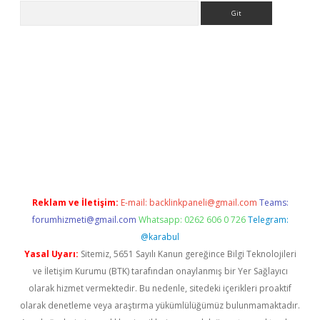
Arama
o
ilbet yeni giriş
Betexper giriş adresi
betexper.xyz
m elexbet
Reklam ve İletişim:
E-mail:
backlinkpaneli@gmail.com
Teams:
forumhizmeti@gmail.com
Whatsapp: 0262 606 0 726
Telegram:
@karabul
Yasal Uyarı:
Sitemiz, 5651 Sayılı Kanun gereğince Bilgi Teknolojileri
ve İletişim Kurumu (BTK) tarafından onaylanmış bir Yer Sağlayıcı
olarak hizmet vermektedir. Bu nedenle, sitedeki içerikleri proaktif
olarak denetleme veya araştırma yükümlülüğümüz bulunmamaktadır.