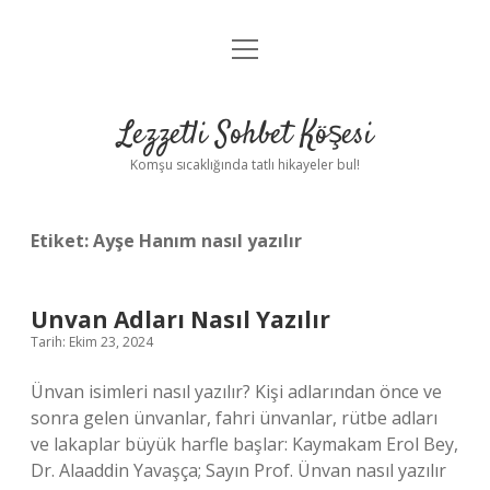
menüyü
Anasayfa
aç
Gizlilik Politikası
Lezzetli Sohbet Köşesi
Yasal Uyarı
Komşu sıcaklığında tatlı hikayeler bul!
Hakkımızda
Etiket:
Ayşe Hanım nasıl yazılır
Unvan Adları Nasıl Yazılır
Tarih: Ekim 23, 2024
Ünvan isimleri nasıl yazılır? Kişi adlarından önce ve
sonra gelen ünvanlar, fahri ünvanlar, rütbe adları
ve lakaplar büyük harfle başlar: Kaymakam Erol Bey,
Dr. Alaaddin Yavaşça; Sayın Prof. Ünvan nasıl yazılır