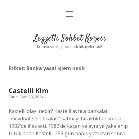
menüyü
Anasayfa
aç
Gizlilik Politikası
Lezzetli Sohbet Köşesi
Yasal Uyarı
Komşu sıcaklığında tatlı hikayeler bul!
Hakkımızda
Etiket:
Banka yasal işlem nedir
Castelli Kim
Tarih: Ekim 23, 2024
Kastelli olayı nedir? Kastelli ayrıca bankalar
“mevduat sertifikaları” satmayı bıraktıktan sonra
1982’de iflas etti. 1982’de kaçan ve aynı yıl yakalanıp
tutuklanan Kastelli, 255 gün hapis yattıktan sonra