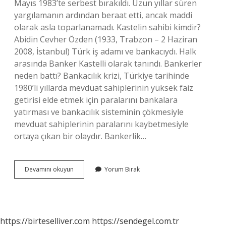
Mayıs 1983’te serbest bırakıldı. Uzun yıllar süren
yargılamanın ardından beraat etti, ancak maddi
olarak asla toparlanamadı. Kastelin sahibi kimdir?
Abidin Cevher Özden (1933, Trabzon – 2 Haziran
2008, İstanbul) Türk iş adamı ve bankacıydı. Halk
arasında Banker Kastelli olarak tanındı. Bankerler
neden battı? Bankacılık krizi, Türkiye tarihinde
1980’li yıllarda mevduat sahiplerinin yüksek faiz
getirisi elde etmek için paralarını bankalara
yatırması ve bankacılık sisteminin çökmesiyle
mevduat sahiplerinin paralarını kaybetmesiyle
ortaya çıkan bir olaydır. Bankerlik…
Castelli
Devamını okuyun
Yorum Bırak
Kim
https://birteselliver.com
https://sendegel.com.tr