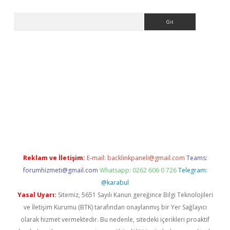
Arama
riş
Betexper giriş adresi
betexper.xyz
m elexbet
Reklam ve İletişim:
E-mail:
backlinkpaneli@gmail.com
Teams:
forumhizmeti@gmail.com
Whatsapp: 0262 606 0 726
Telegram:
@karabul
Yasal Uyarı:
Sitemiz, 5651 Sayılı Kanun gereğince Bilgi Teknolojileri
ve İletişim Kurumu (BTK) tarafından onaylanmış bir Yer Sağlayıcı
olarak hizmet vermektedir. Bu nedenle, sitedeki içerikleri proaktif