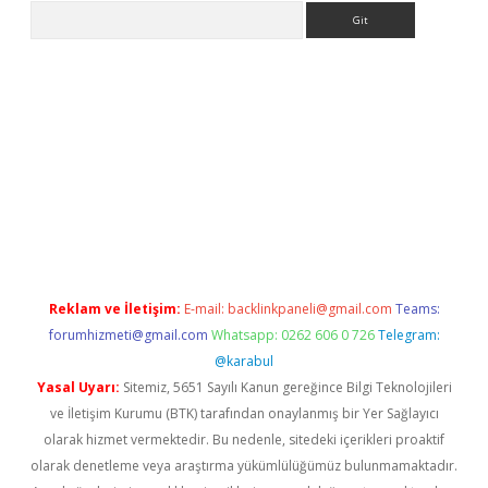
Arama
riş
Betexper giriş adresi
betexper.xyz
m elexbet
Reklam ve İletişim:
E-mail:
backlinkpaneli@gmail.com
Teams:
forumhizmeti@gmail.com
Whatsapp: 0262 606 0 726
Telegram:
@karabul
Yasal Uyarı:
Sitemiz, 5651 Sayılı Kanun gereğince Bilgi Teknolojileri
ve İletişim Kurumu (BTK) tarafından onaylanmış bir Yer Sağlayıcı
olarak hizmet vermektedir. Bu nedenle, sitedeki içerikleri proaktif
olarak denetleme veya araştırma yükümlülüğümüz bulunmamaktadır.