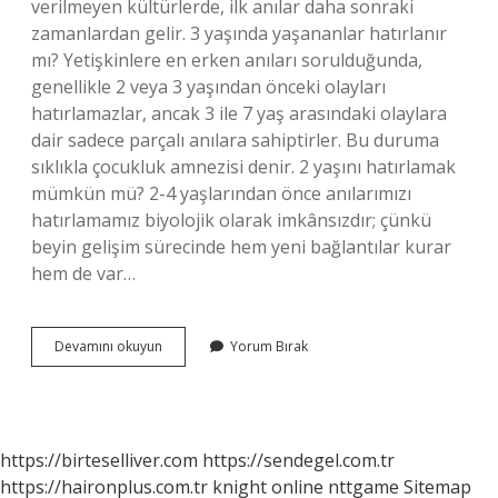
verilmeyen kültürlerde, ilk anılar daha sonraki
zamanlardan gelir. 3 yaşında yaşananlar hatırlanır
mı? Yetişkinlere en erken anıları sorulduğunda,
genellikle 2 veya 3 yaşından önceki olayları
hatırlamazlar, ancak 3 ile 7 yaş arasındaki olaylara
dair sadece parçalı anılara sahiptirler. Bu duruma
sıklıkla çocukluk amnezisi denir. 2 yaşını hatırlamak
mümkün mü? 2-4 yaşlarından önce anılarımızı
hatırlamamız biyolojik olarak imkânsızdır; çünkü
beyin gelişim sürecinde hem yeni bağlantılar kurar
hem de var…
Insan
Devamını okuyun
Yorum Bırak
En
Az
Kaç
Yaşını
Hatırlar
https://birteselliver.com
https://sendegel.com.tr
https://haironplus.com.tr
knight online
nttgame
Sitemap