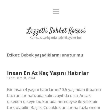
menüyü
Anasayfa
aç
Gizlilik Politikası
Lezzetli Sohbet Köşesi
Yasal Uyarı
Komşu sıcaklığında tatlı hikayeler bul!
Hakkımızda
Etiket:
Bebek yaşadıklarını unutur mu
Insan En Az Kaç Yaşını Hatırlar
Tarih: Ekim 31, 2024
Bir insan 4 yaşını hatırlar mı? 3.5 yaşından itibaren
bazı anılar hafızada kalır, zayıf da olsa. Ancak
ülkeden ülkeye bu konuda neredeyse iki yıllık bir
fark olabilir. Başlık: Çocukluk anılarına fazla önem