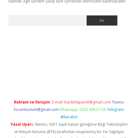
halinde, ilgili içerikler yasal süre içerisinde sitemizden kaldırılacaktır.
Arama
riş
Betexper giriş adresi
betexper.xyz
m elexbet
Reklam ve İletişim:
E-mail:
backlinkpaneli@gmail.com
Teams:
forumhizmeti@gmail.com
Whatsapp: 0262 606 0 726
Telegram:
@karabul
Yasal Uyarı:
Sitemiz, 5651 Sayılı Kanun gereğince Bilgi Teknolojileri
ve İletişim Kurumu (BTK) tarafından onaylanmış bir Yer Sağlayıcı