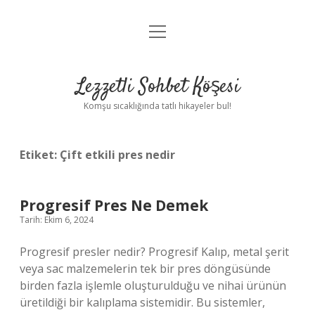
menüyü
Anasayfa
aç
Gizlilik Politikası
Lezzetli Sohbet Köşesi
Yasal Uyarı
Komşu sıcaklığında tatlı hikayeler bul!
Hakkımızda
Etiket:
Çift etkili pres nedir
Progresif Pres Ne Demek
Tarih: Ekim 6, 2024
Progresif presler nedir? Progresif Kalıp, metal şerit
veya sac malzemelerin tek bir pres döngüsünde
birden fazla işlemle oluşturulduğu ve nihai ürünün
üretildiği bir kalıplama sistemidir. Bu sistemler,