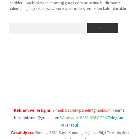
içerikleri,
backlinkpanelicomtr@gmail.com
adresine bildirmeniz
halinde, ilgili içerikler yasal süre içerisinde sitemizden kaldırılacaktır.
Arama
riş
Betexper giriş adresi
betexper.xyz
m elexbet
Reklam ve İletişim:
E-mail:
backlinkpaneli@gmail.com
Teams:
forumhizmeti@gmail.com
Whatsapp: 0262 606 0 726
Telegram:
@karabul
Yasal Uyarı:
Sitemiz, 5651 Sayılı Kanun gereğince Bilgi Teknolojileri