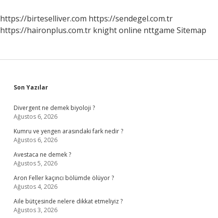
Doktora
Gitmeliyim
https://birteselliver.com
https://sendegel.com.tr
https://haironplus.com.tr
knight online
nttgame
Sitemap
Sidebar
Son Yazılar
Divergent ne demek biyoloji ?
Ağustos 6, 2026
Kumru ve yengen arasındaki fark nedir ?
Ağustos 6, 2026
Avestaca ne demek ?
Ağustos 5, 2026
Aron Feller kaçıncı bölümde ölüyor ?
Ağustos 4, 2026
Aile bütçesinde nelere dikkat etmeliyiz ?
Ağustos 3, 2026