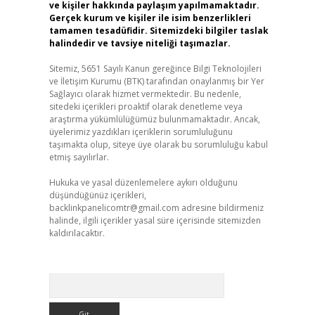
ve kişiler hakkında paylaşım yapılmamaktadır.
Gerçek kurum ve kişiler ile isim benzerlikleri
tamamen tesadüfidir. Sitemizdeki bilgiler taslak
halindedir ve tavsiye niteliği taşımazlar.
Sitemiz, 5651 Sayılı Kanun gereğince Bilgi Teknolojileri
ve İletişim Kurumu (BTK) tarafından onaylanmış bir Yer
Sağlayıcı olarak hizmet vermektedir. Bu nedenle,
sitedeki içerikleri proaktif olarak denetleme veya
araştırma yükümlülüğümüz bulunmamaktadır. Ancak,
üyelerimiz yazdıkları içeriklerin sorumluluğunu
taşımakta olup, siteye üye olarak bu sorumluluğu kabul
etmiş sayılırlar.
Hukuka ve yasal düzenlemelere aykırı olduğunu
düşündüğünüz içerikleri,
backlinkpanelicomtr@gmail.com
adresine bildirmeniz
halinde, ilgili içerikler yasal süre içerisinde sitemizden
kaldırılacaktır.
Arama