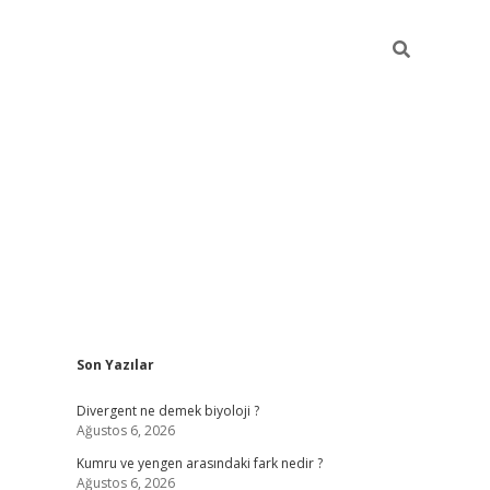
Sidebar
Son Yazılar
betci
vdcasino güncel giriş
ilbet casino
ilbet yeni giriş
Betexp
Divergent ne demek biyoloji ?
Ağustos 6, 2026
Kumru ve yengen arasındaki fark nedir ?
Ağustos 6, 2026