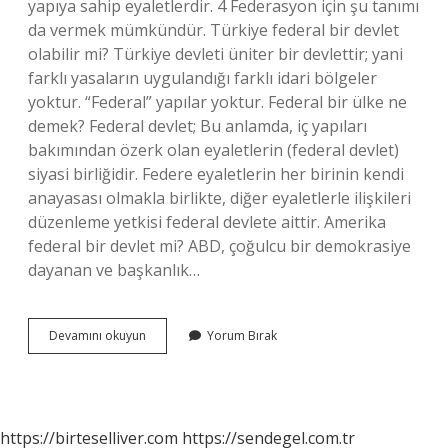
yapıya sahip eyaletlerdir. 4 Federasyon için şu tanımı
da vermek mümkündür. Türkiye federal bir devlet
olabilir mi? Türkiye devleti üniter bir devlettir; yani
farklı yasaların uygulandığı farklı idari bölgeler
yoktur. “Federal” yapılar yoktur. Federal bir ülke ne
demek? Federal devlet; Bu anlamda, iç yapıları
bakımından özerk olan eyaletlerin (federal devlet)
siyasi birliğidir. Federe eyaletlerin her birinin kendi
anayasası olmakla birlikte, diğer eyaletlerle ilişkileri
düzenleme yetkisi federal devlete aittir. Amerika
federal bir devlet mi? ABD, çoğulcu bir demokrasiye
dayanan ve başkanlık…
Dünyada
Devamını okuyun
Yorum Bırak
Kaç
Tane
Federal
Devlet
Var
https://birteselliver.com
https://sendegel.com.tr