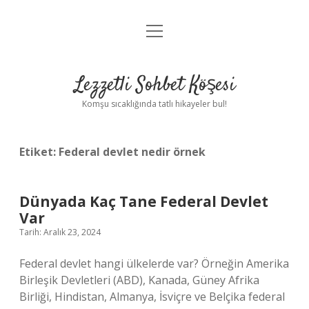
menüyü
Anasayfa
aç
Gizlilik Politikası
Lezzetli Sohbet Köşesi
Yasal Uyarı
Komşu sıcaklığında tatlı hikayeler bul!
Hakkımızda
Etiket:
Federal devlet nedir örnek
Dünyada Kaç Tane Federal Devlet
Var
Tarih: Aralık 23, 2024
Federal devlet hangi ülkelerde var? Örneğin Amerika
Birleşik Devletleri (ABD), Kanada, Güney Afrika
Birliği, Hindistan, Almanya, İsviçre ve Belçika federal