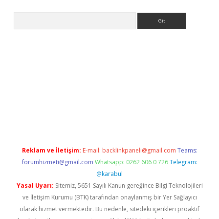
Arama
riş
Betexper giriş adresi
betexper.xyz
m elexbet
Reklam ve İletişim:
E-mail:
backlinkpaneli@gmail.com
Teams:
forumhizmeti@gmail.com
Whatsapp: 0262 606 0 726
Telegram:
@karabul
Yasal Uyarı:
Sitemiz, 5651 Sayılı Kanun gereğince Bilgi Teknolojileri
ve İletişim Kurumu (BTK) tarafından onaylanmış bir Yer Sağlayıcı
olarak hizmet vermektedir. Bu nedenle, sitedeki içerikleri proaktif