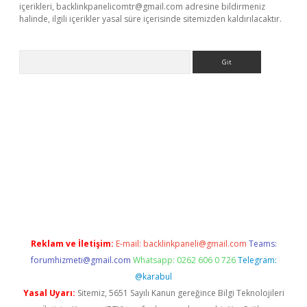
içerikleri,
backlinkpanelicomtr@gmail.com
adresine bildirmeniz
halinde, ilgili içerikler yasal süre içerisinde sitemizden kaldırılacaktır.
Arama
riş
Betexper giriş adresi
betexper.xyz
m elexbet
Reklam ve İletişim:
E-mail:
backlinkpaneli@gmail.com
Teams:
forumhizmeti@gmail.com
Whatsapp: 0262 606 0 726
Telegram:
@karabul
Yasal Uyarı:
Sitemiz, 5651 Sayılı Kanun gereğince Bilgi Teknolojileri