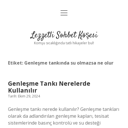
menüyü
Anasayfa
aç
Gizlilik Politikası
Lezzetli Sohbet Köşesi
Yasal Uyarı
Komşu sıcaklığında tatlı hikayeler bul!
Hakkımızda
Etiket:
Genleşme tankında su olmazsa ne olur
Genleşme Tankı Nerelerde
Kullanılır
Tarih: Ekim 29, 2024
Genleşme tankı nerede kullanılır? Genleşme tankları
olarak da adlandırılan genleşme kapları, tesisat
sistemlerinde basınç kontrolü ve su desteği