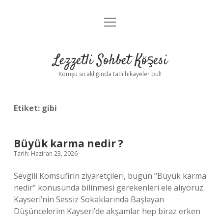
menüyü
Anasayfa
aç
Gizlilik Politikası
Lezzetli Sohbet Köşesi
Yasal Uyarı
Komşu sıcaklığında tatlı hikayeler bul!
Hakkımızda
Etiket:
gibi
Büyük karma nedir ?
Tarih: Haziran 23, 2026
Sevgili Komsufirin ziyaretçileri, bugün “Büyük karma
nedir” konusunda bilinmesi gerekenleri ele alıyoruz.
Kayseri’nin Sessiz Sokaklarında Başlayan
Düşüncelerim Kayseri’de akşamlar hep biraz erken