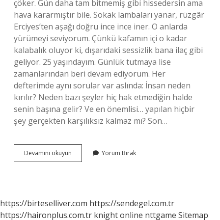
çöker. Gün daha tam bitmemiş gibi hissedersin ama
hava kararmıştır bile. Sokak lambaları yanar, rüzgâr
Erciyes’ten aşağı doğru ince ince iner. O anlarda
yürümeyi seviyorum. Çünkü kafamın içi o kadar
kalabalık oluyor ki, dışarıdaki sessizlik bana ilaç gibi
geliyor. 25 yaşındayım. Günlük tutmaya lise
zamanlarından beri devam ediyorum. Her
defterimde aynı sorular var aslında: İnsan neden
kırılır? Neden bazı şeyler hiç hak etmediğin halde
senin başına gelir? Ve en önemlisi… yapılan hiçbir
şey gerçekten karşılıksız kalmaz mı? Son…
Büyük
Devamını okuyun
Yorum Bırak
karma
nedir
?
https://birteselliver.com
https://sendegel.com.tr
https://haironplus.com.tr
knight online
nttgame
Sitemap