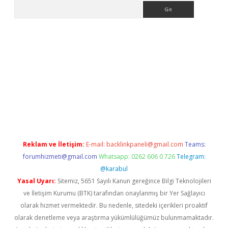
Arama
iriş
Betexper giriş adresi
betexper.xyz
m elexbet
Reklam ve İletişim:
E-mail:
backlinkpaneli@gmail.com
Teams:
forumhizmeti@gmail.com
Whatsapp: 0262 606 0 726
Telegram:
@karabul
Yasal Uyarı:
Sitemiz, 5651 Sayılı Kanun gereğince Bilgi Teknolojileri
ve İletişim Kurumu (BTK) tarafından onaylanmış bir Yer Sağlayıcı
olarak hizmet vermektedir. Bu nedenle, sitedeki içerikleri proaktif
olarak denetleme veya araştırma yükümlülüğümüz bulunmamaktadır.