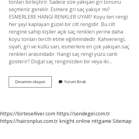
tonları birleştirir. Sadece size yakışan gri tonunu
seçmeniz gerekir. Esmere gri saç yakışır mı?
ESMERLERE HANGİ RENKLER UYAR? Koyu ten rengi
her şeyi kaplayan güzel bir cilt rengidir. Bu cilt
rengine sahip kişiler açık saç renkleri yerine daha
koyu tonları tercih etme eğilimindedir. Kahverengi,
siyah, gri ve küllü sarı, esmerlere en çok yakışan saç
renkleri arasındadır. Hangi saç rengi yüzü canlı
gösterir? Doğal saç renginizden bir veya iki…
Gri
Devamını okuyun
Yorum Bırak
Saç
Rengi
Hangi
Tene
Yakışır
https://birteselliver.com
https://sendegel.com.tr
https://haironplus.com.tr
knight online
nttgame
Sitemap