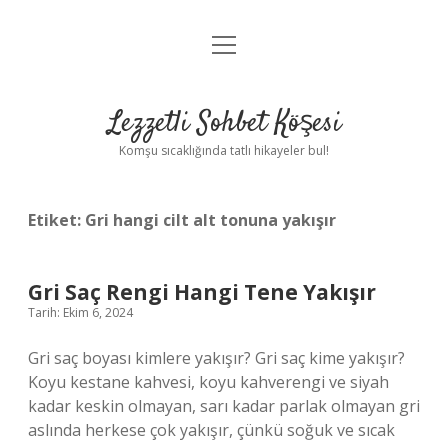
menüyü
Anasayfa
aç
Gizlilik Politikası
Lezzetli Sohbet Köşesi
Yasal Uyarı
Komşu sıcaklığında tatlı hikayeler bul!
Hakkımızda
Etiket:
Gri hangi cilt alt tonuna yakışır
Gri Saç Rengi Hangi Tene Yakışır
Tarih: Ekim 6, 2024
Gri saç boyası kimlere yakışır? Gri saç kime yakışır?
Koyu kestane kahvesi, koyu kahverengi ve siyah
kadar keskin olmayan, sarı kadar parlak olmayan gri
aslında herkese çok yakışır, çünkü soğuk ve sıcak