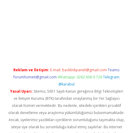
iriş
Betexper giriş adresi
betexper.xyz
m elexbet
Reklam ve İletişim:
E-mail:
backlinkpaneli@gmail.com
Teams:
forumhizmeti@gmail.com
Whatsapp: 0262 606 0 726
Telegram:
@karabul
Yasal Uyarı:
Sitemiz, 5651 Sayılı Kanun gereğince Bilgi Teknolojileri
ve İletişim Kurumu (BTK) tarafından onaylanmış bir Yer Sağlayıcı
olarak hizmet vermektedir. Bu nedenle, sitedeki içerikleri proaktif
olarak denetleme veya araştırma yükümlülüğümüz bulunmamaktadır.
Ancak, üyelerimiz yazdıkları içeriklerin sorumluluğunu taşımakta olup,
siteye üye olarak bu sorumluluğu kabul etmiş sayılırlar. Bu internet