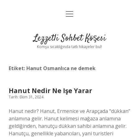
menüyü
Anasayfa
aç
Gizlilik Politikası
Lezzetli Sohbet Köşesi
Yasal Uyarı
Komşu sıcaklığında tatlı hikayeler bul!
Hakkımızda
Etiket:
Hanut Osmanlıca ne demek
Hanut Nedir Ne Işe Yarar
Tarih: Ekim 31, 2024
Hanut nedir? Hanut, Ermenice ve Arapçada “dükkan”
anlamına gelir. Hanut kelimesi mağaza anlamına
geldiğinden, hanutçu dükkan sahibi anlamına gelir.
Hanutçu, genellikle yabancıları, yani turistleri