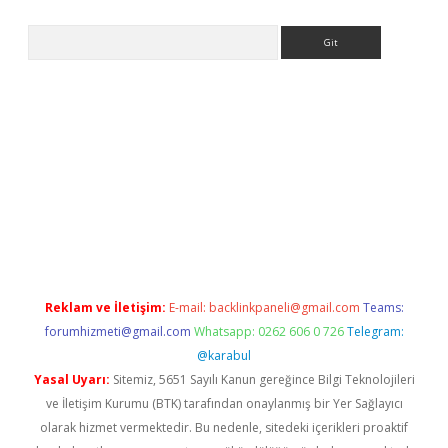
Arama
riş
Betexper giriş adresi
betexper.xyz
m elexbet
Reklam ve İletişim:
E-mail:
backlinkpaneli@gmail.com
Teams:
forumhizmeti@gmail.com
Whatsapp: 0262 606 0 726
Telegram:
@karabul
Yasal Uyarı:
Sitemiz, 5651 Sayılı Kanun gereğince Bilgi Teknolojileri
ve İletişim Kurumu (BTK) tarafından onaylanmış bir Yer Sağlayıcı
olarak hizmet vermektedir. Bu nedenle, sitedeki içerikleri proaktif