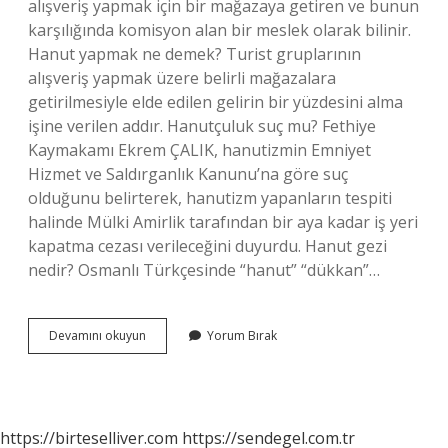
alışveriş yapmak için bir mağazaya getiren ve bunun
karşılığında komisyon alan bir meslek olarak bilinir.
Hanut yapmak ne demek? Turist gruplarının
alışveriş yapmak üzere belirli mağazalara
getirilmesiyle elde edilen gelirin bir yüzdesini alma
işine verilen addır. Hanutçuluk suç mu? Fethiye
Kaymakamı Ekrem ÇALIK, hanutizmin Emniyet
Hizmet ve Saldırganlık Kanunu’na göre suç
olduğunu belirterek, hanutizm yapanların tespiti
halinde Mülki Amirlik tarafından bir aya kadar iş yeri
kapatma cezası verileceğini duyurdu. Hanut gezi
nedir? Osmanlı Türkçesinde “hanut” “dükkan”…
Hanut
Devamını okuyun
Yorum Bırak
Nedir
Ne
Işe
Yarar
https://birteselliver.com
https://sendegel.com.tr