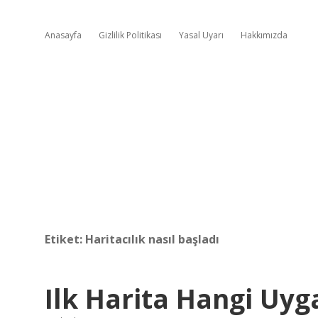
Anasayfa
Gizlilik Politikası
Yasal Uyarı
Hakkımızda
Etiket:
Haritacılık nasıl başladı
Ilk Harita Hangi Uyga