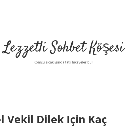
Lezzetli Sohbet Köşesi
Komşu sıcaklığında tatlı hikayeler bul!
 Vekil Dilek Için Kaç