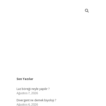
Sidebar
Son Yazılar
betci
vdcasino güncel giriş
ilbet casino
ilbet yeni giriş
Betexp
Laz böreği neyle yapılır ?
Ağustos 7, 2026
Divergent ne demek biyoloji ?
Ağustos 6, 2026