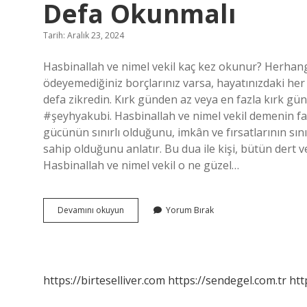
Defa Okunmalı
Tarih: Aralık 23, 2024
Hasbinallah ve nimel vekil kaç kez okunur? Herhangi 
ödeyemediğiniz borçlarınız varsa, hayatınızdaki her 
defa zikredin. Kırk günden az veya en fazla kırk gün
#şeyhyakubi. Hasbinallah ve nimel vekil demenin faz
gücünün sınırlı olduğunu, imkân ve fırsatlarının sın
sahip olduğunu anlatır. Bu dua ile kişi, bütün dert ve
Hasbinallah ve nimel vekil o ne güzel…
Hasbinallah
Devamını okuyun
Yorum Bırak
Ve
Nimel
Vekil
Dilek
Için
https://birteselliver.com
https://sendegel.com.tr
htt
Kaç
Defa