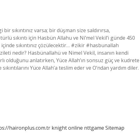
bir sıkıntınız varsa; bir düşman size saldırırsa,
türlü sıkıntı için Hasbün Allahu ve Ni’mel Vekil’i günde 450
 içinde sıkıntınız çözülecektir… #zikir #hasbunallah
ileti nedir? Hasbünallahü ve Nimel Vekil, insanın kendi
ırlı olduğunu anlatırken, Yüce Allah’ın sonsuz güç ve kudrete
 sıkıntılarını Yüce Allah’a teslim eder ve O’ndan yardım diler.
ps://haironplus.com.tr
knight online
nttgame
Sitemap