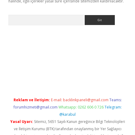
halinde, ilgili içerikler yasal süre içerisinde sitemizden kaldırılacaktır.
Arama
riş
Betexper giriş adresi
betexper.xyz
m elexbet
Reklam ve İletişim:
E-mail:
backlinkpaneli@gmail.com
Teams:
forumhizmeti@gmail.com
Whatsapp: 0262 606 0 726
Telegram:
@karabul
Yasal Uyarı:
Sitemiz, 5651 Sayılı Kanun gereğince Bilgi Teknolojileri
ve İletişim Kurumu (BTK) tarafından onaylanmış bir Yer Sağlayıcı