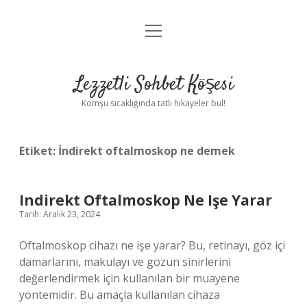
menüyü
Anasayfa
aç
Gizlilik Politikası
Lezzetli Sohbet Köşesi
Yasal Uyarı
Komşu sıcaklığında tatlı hikayeler bul!
Hakkımızda
Etiket:
İndirekt oftalmoskop ne demek
Indirekt Oftalmoskop Ne Işe Yarar
Tarih: Aralık 23, 2024
Oftalmoskop cihazı ne işe yarar? Bu, retinayı, göz içi
damarlarını, makulayı ve gözün sinirlerini
değerlendirmek için kullanılan bir muayene
yöntemidir. Bu amaçla kullanılan cihaza