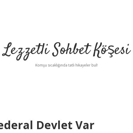
Lezzetli Sohbet Köşesi
Komşu sıcaklığında tatlı hikayeler bul!
deral Devlet Var