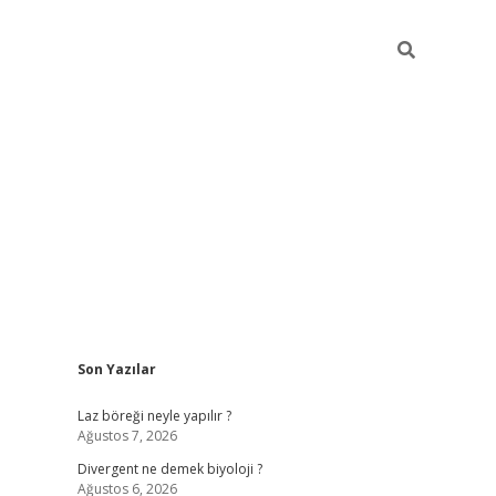
Sidebar
Son Yazılar
betci
vdcasino güncel giriş
ilbet c
Laz böreği neyle yapılır ?
Ağustos 7, 2026
Divergent ne demek biyoloji ?
Ağustos 6, 2026