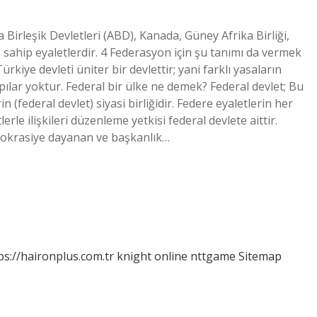
Birleşik Devletleri (ABD), Kanada, Güney Afrika Birliği,
a sahip eyaletlerdir. 4 Federasyon için şu tanımı da vermek
kiye devleti üniter bir devlettir; yani farklı yasaların
apılar yoktur. Federal bir ülke ne demek? Federal devlet; Bu
 (federal devlet) siyasi birliğidir. Federe eyaletlerin her
erle ilişkileri düzenleme yetkisi federal devlete aittir.
emokrasiye dayanan ve başkanlık…
ps://haironplus.com.tr
knight online
nttgame
Sitemap