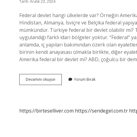
Tarih: Aralık 23, 2024
Federal devlet hangi ülkelerde var? Örneğin Amerika 
Hindistan, Almanya, İsviçre ve Belçika federal yapıy
mümkündür. Türkiye federal bir devlet olabilir mi? Tür
uygulandığı farklı idari bölgeler yoktur. “Federal” y
anlamda, iç yapıları bakımından özerk olan eyaletlerin
birinin kendi anayasası olmakla birlikte, diğer eyaletl
Amerika federal bir devlet mi? ABD, çoğulcu bir d
Dünyada
Devamını okuyun
Yorum Bırak
Kaç
Tane
Federal
Devlet
Var
https://birteselliver.com
https://sendegel.com.tr
htt