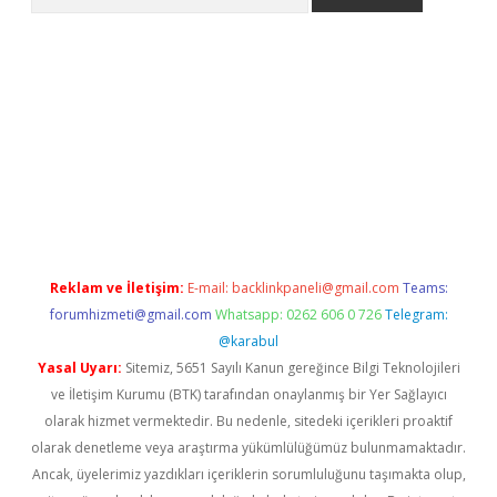
riş
Betexper giriş adresi
betexper.xyz
m elexbet
Reklam ve İletişim:
E-mail:
backlinkpaneli@gmail.com
Teams:
forumhizmeti@gmail.com
Whatsapp: 0262 606 0 726
Telegram:
@karabul
Yasal Uyarı:
Sitemiz, 5651 Sayılı Kanun gereğince Bilgi Teknolojileri
ve İletişim Kurumu (BTK) tarafından onaylanmış bir Yer Sağlayıcı
olarak hizmet vermektedir. Bu nedenle, sitedeki içerikleri proaktif
olarak denetleme veya araştırma yükümlülüğümüz bulunmamaktadır.
Ancak, üyelerimiz yazdıkları içeriklerin sorumluluğunu taşımakta olup,