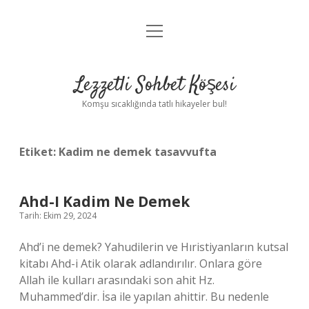
menüyü
Anasayfa
aç
Gizlilik Politikası
Lezzetli Sohbet Köşesi
Yasal Uyarı
Komşu sıcaklığında tatlı hikayeler bul!
Hakkımızda
Etiket:
Kadim ne demek tasavvufta
Ahd-I Kadim Ne Demek
Tarih: Ekim 29, 2024
Ahd’i ne demek? Yahudilerin ve Hıristiyanların kutsal
kitabı Ahd-i Atik olarak adlandırılır. Onlara göre
Allah ile kulları arasındaki son ahit Hz.
Muhammed’dir. İsa ile yapılan ahittir. Bu nedenle