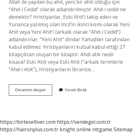
Allah ile yapılan bu ahit, yeni bir ahit olduğu için
“Ahd-i Cedid” olarak adlandırılmıştır. Ahd-i cedid ne
demektir? Hristiyanlar, Eski Ahit’i takip eden ve
Yunanca yazılmış olan İncil’in ikinci kısmı olarak Yeni
Ahit veya Yeni Ahit’i (arkaik olarak “Ahd-i Cedid”)
adlandırırlar. “Yeni Ahit” dindar Yahudiler tarafından
kabul edilmez. Hristiyanların kutsal kabul ettiği 27
kitapçıktan oluşan bir kitaptır. Ahdi atik nedir
kısaca? Eski Ahit veya Eski Ahit (“arkaik terimlerle
“Ahd-i Atik”), Hristiyanların İbranice…
Ahd-
Devamını okuyun
Yorum Bırak
I
Kadim
Ne
Demek
https://birteselliver.com
https://sendegel.com.tr
https://haironplus.com.tr
knight online
nttgame
Sitemap