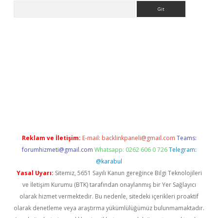
Arama
riş
Betexper giriş adresi
betexper.xyz
m elexbet
Reklam ve İletişim:
E-mail:
backlinkpaneli@gmail.com
Teams:
forumhizmeti@gmail.com
Whatsapp: 0262 606 0 726
Telegram:
@karabul
Yasal Uyarı:
Sitemiz, 5651 Sayılı Kanun gereğince Bilgi Teknolojileri
ve İletişim Kurumu (BTK) tarafından onaylanmış bir Yer Sağlayıcı
olarak hizmet vermektedir. Bu nedenle, sitedeki içerikleri proaktif
olarak denetleme veya araştırma yükümlülüğümüz bulunmamaktadır.