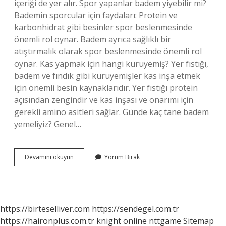
içeriği de yer alır. Spor yapanlar badem yiyebilir mi?
Bademin sporcular için faydaları: Protein ve
karbonhidrat gibi besinler spor beslenmesinde
önemli rol oynar. Badem ayrıca sağlıklı bir
atıştırmalık olarak spor beslenmesinde önemli rol
oynar. Kas yapmak için hangi kuruyemiş? Yer fıstığı,
badem ve fındık gibi kuruyemişler kas inşa etmek
için önemli besin kaynaklarıdır. Yer fıstığı protein
açısından zengindir ve kas inşası ve onarımı için
gerekli amino asitleri sağlar. Günde kaç tane badem
yemeliyiz? Genel…
Badem
Devamını okuyun
Yorum Bırak
Kas
Yapar
Mı
https://birteselliver.com
https://sendegel.com.tr
https://haironplus.com.tr
knight online
nttgame
Sitemap