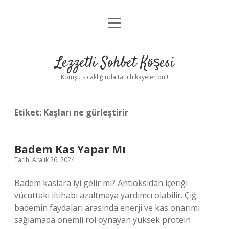
menüyü
Anasayfa
aç
Gizlilik Politikası
Lezzetli Sohbet Köşesi
Yasal Uyarı
Komşu sıcaklığında tatlı hikayeler bul!
Hakkımızda
Etiket:
Kaşları ne gürleştirir
Badem Kas Yapar Mı
Tarih: Aralık 26, 2024
Badem kaslara iyi gelir mi? Antioksidan içeriği
vücuttaki iltihabı azaltmaya yardımcı olabilir. Çiğ
bademin faydaları arasında enerji ve kas onarımı
sağlamada önemli rol oynayan yüksek protein