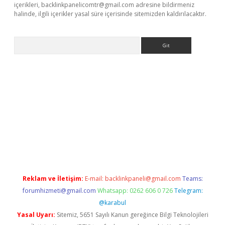
içerikleri,
backlinkpanelicomtr@gmail.com
adresine bildirmeniz
halinde, ilgili içerikler yasal süre içerisinde sitemizden kaldırılacaktır.
Arama
riş
Betexper giriş adresi
betexper.xyz
m elexbet
Reklam ve İletişim:
E-mail:
backlinkpaneli@gmail.com
Teams:
forumhizmeti@gmail.com
Whatsapp: 0262 606 0 726
Telegram:
@karabul
Yasal Uyarı:
Sitemiz, 5651 Sayılı Kanun gereğince Bilgi Teknolojileri