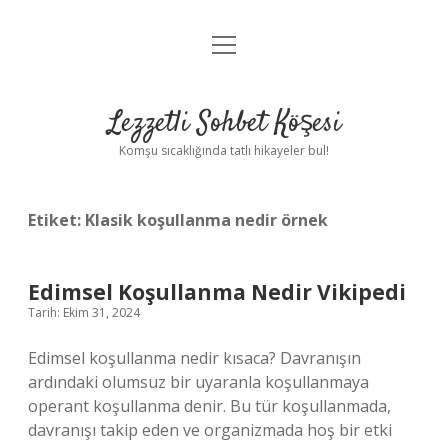
menüyü
Anasayfa
aç
Gizlilik Politikası
Lezzetli Sohbet Köşesi
Yasal Uyarı
Komşu sıcaklığında tatlı hikayeler bul!
Hakkımızda
Etiket:
Klasik koşullanma nedir örnek
Edimsel Koşullanma Nedir Vikipedi
Tarih: Ekim 31, 2024
Edimsel koşullanma nedir kısaca? Davranışın
ardındaki olumsuz bir uyaranla koşullanmaya
operant koşullanma denir. Bu tür koşullanmada,
davranışı takip eden ve organizmada hoş bir etki