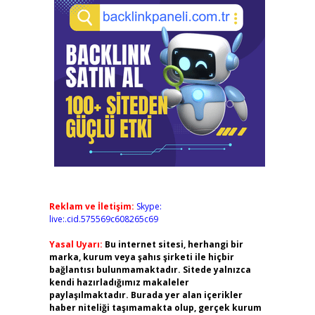
Reklam ve İletişim:
Skype:
live:.cid.575569c608265c69
Yasal Uyarı:
Bu internet sitesi, herhangi bir
marka, kurum veya şahıs şirketi ile hiçbir
bağlantısı bulunmamaktadır. Sitede yalnızca
kendi hazırladığımız makaleler
paylaşılmaktadır. Burada yer alan içerikler
haber niteliği taşımamakta olup, gerçek kurum