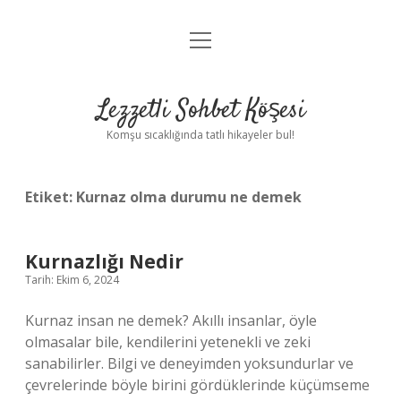
menüyü
Anasayfa
aç
Gizlilik Politikası
Lezzetli Sohbet Köşesi
Yasal Uyarı
Komşu sıcaklığında tatlı hikayeler bul!
Hakkımızda
Etiket:
Kurnaz olma durumu ne demek
Kurnazlığı Nedir
Tarih: Ekim 6, 2024
Kurnaz insan ne demek? Akıllı insanlar, öyle
olmasalar bile, kendilerini yetenekli ve zeki
sanabilirler. Bilgi ve deneyimden yoksundurlar ve
çevrelerinde böyle birini gördüklerinde küçümseme