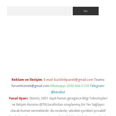
Arama
iriş
Betexper giriş adresi
betexper.xyz
m elexbet
Reklam ve İletişim:
E-mail:
backlinkpaneli@gmail.com
Teams:
forumhizmeti@gmail.com
Whatsapp: 0262 606 0 726
Telegram:
@karabul
Yasal Uyarı:
Sitemiz, 5651 Sayılı Kanun gereğince Bilgi Teknolojileri
ve İletişim Kurumu (BTK) tarafından onaylanmış bir Yer Sağlayıcı
olarak hizmet vermektedir. Bu nedenle, sitedeki içerikleri proaktif