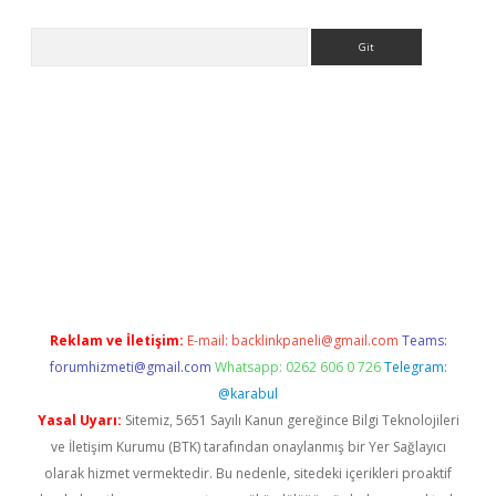
Arama
riş
Betexper giriş adresi
betexper.xyz
m elexbet
Reklam ve İletişim:
E-mail:
backlinkpaneli@gmail.com
Teams:
forumhizmeti@gmail.com
Whatsapp: 0262 606 0 726
Telegram:
@karabul
Yasal Uyarı:
Sitemiz, 5651 Sayılı Kanun gereğince Bilgi Teknolojileri
ve İletişim Kurumu (BTK) tarafından onaylanmış bir Yer Sağlayıcı
olarak hizmet vermektedir. Bu nedenle, sitedeki içerikleri proaktif