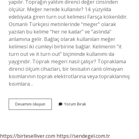
yapılır. Toprağın yalıtım direnci değer cinsinden
ölçülür. Meğer nerede kullanılır? 14. yüzyılda
edebiyata giren turn out kelimesi Farsça kökenlidir.
Osmanlı Türkçesi metinlerinde “meger” olarak
yazılan bu kelime “her ne kadar” ve “aslında”
anlamına gelir. Bağlaç olarak kullanılan meğer
kelimesi iki cümleyi birbirine bağlar. Kelimenin “it
turn out ve it turn out” biçiminde kullanımı da
yaygındır. Toprak megeri nasıl çalışır? Topraklama
direnci ölçüm cihazları, bir tesisatın canlı olmayan
kısımlarının toprak elektrotlarına veya topraklanmış
kısımlara…
Meger
Devamını okuyun
Yorum Bırak
Ne
Işe
Yarar
https://birteselliver.com
https://sendegel.com.tr