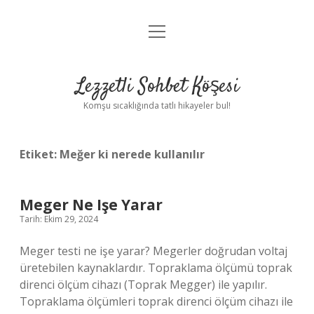
menüyü
Anasayfa
aç
Gizlilik Politikası
Lezzetli Sohbet Köşesi
Yasal Uyarı
Komşu sıcaklığında tatlı hikayeler bul!
Hakkımızda
Etiket:
Meğer ki nerede kullanılır
Meger Ne Işe Yarar
Tarih: Ekim 29, 2024
Meger testi ne işe yarar? Megerler doğrudan voltaj
üretebilen kaynaklardır. Topraklama ölçümü toprak
direnci ölçüm cihazı (Toprak Megger) ile yapılır.
Topraklama ölçümleri toprak direnci ölçüm cihazı ile