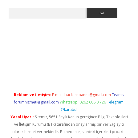
Arama
t yeni giriş
Betexper giriş adresi
betexper.xyz
m elexbet
Reklam ve İletişim:
E-mail:
backlinkpaneli@gmail.com
Teams:
forumhizmeti@gmail.com
Whatsapp: 0262 606 0 726
Telegram:
@karabul
Yasal Uyarı:
Sitemiz, 5651 Sayılı Kanun gereğince Bilgi Teknolojileri
ve İletişim Kurumu (BTK) tarafından onaylanmış bir Yer Sağlayıcı
olarak hizmet vermektedir. Bu nedenle, sitedeki içerikleri proaktif