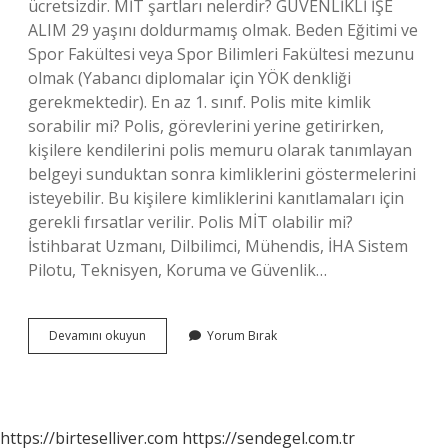
ücretsizdir. MİT şartları nelerdir? GÜVENLİKLİ İŞE
ALIM 29 yaşını doldurmamış olmak. Beden Eğitimi ve
Spor Fakültesi veya Spor Bilimleri Fakültesi mezunu
olmak (Yabancı diplomalar için YÖK denkliği
gerekmektedir). En az 1. sınıf. Polis mite kimlik
sorabilir mi? Polis, görevlerini yerine getirirken,
kişilere kendilerini polis memuru olarak tanımlayan
belgeyi sunduktan sonra kimliklerini göstermelerini
isteyebilir. Bu kişilere kimliklerini kanıtlamaları için
gerekli fırsatlar verilir. Polis MİT olabilir mi?
İstihbarat Uzmanı, Dilbilimci, Mühendis, İHA Sistem
Pilotu, Teknisyen, Koruma ve Güvenlik…
Mi̇T
Devamını okuyun
Yorum Bırak
Kimlik
Taşır
Mı
https://birteselliver.com
https://sendegel.com.tr