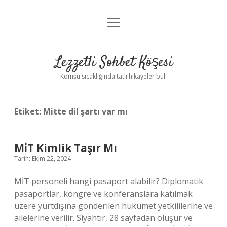
menüyü
Anasayfa
aç
Gizlilik Politikası
Lezzetli Sohbet Köşesi
Yasal Uyarı
Komşu sıcaklığında tatlı hikayeler bul!
Hakkımızda
Etiket:
Mitte dil şartı var mı
Mi̇T Kimlik Taşır Mı
Tarih: Ekim 22, 2024
MİT personeli hangi pasaport alabilir? Diplomatik
pasaportlar, kongre ve konferanslara katılmak
üzere yurtdışına gönderilen hükümet yetkililerine ve
ailelerine verilir. Siyahtır, 28 sayfadan oluşur ve