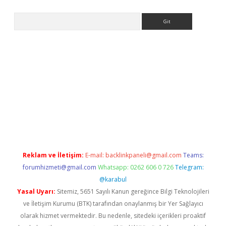
Arama
riş
Betexper giriş adresi
betexper.xyz
m elexbet
Reklam ve İletişim:
E-mail:
backlinkpaneli@gmail.com
Teams:
forumhizmeti@gmail.com
Whatsapp: 0262 606 0 726
Telegram:
@karabul
Yasal Uyarı:
Sitemiz, 5651 Sayılı Kanun gereğince Bilgi Teknolojileri
ve İletişim Kurumu (BTK) tarafından onaylanmış bir Yer Sağlayıcı
olarak hizmet vermektedir. Bu nedenle, sitedeki içerikleri proaktif