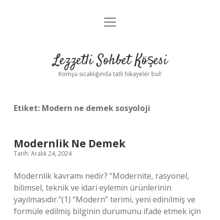
menüyü
Anasayfa
aç
Gizlilik Politikası
Lezzetli Sohbet Köşesi
Yasal Uyarı
Komşu sıcaklığında tatlı hikayeler bul!
Hakkımızda
Etiket:
Modern ne demek sosyoloji
Modernlik Ne Demek
Tarih: Aralık 24, 2024
Modernlik kavramı nedir? “Modernite, rasyonel,
bilimsel, teknik ve idari eylemin ürünlerinin
yayılmasıdır.”(1) “Modern” terimi, yeni edinilmiş ve
formüle edilmiş bilginin durumunu ifade etmek için