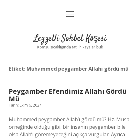
menüyü
Anasayfa
aç
Gizlilik Politikası
Lezzetli Sohbet Köşesi
Yasal Uyarı
Komşu sıcaklığında tatlı hikayeler bul!
Hakkımızda
Etiket:
Muhammed peygamber Allahı gördü mü
Peygamber Efendimiz Allahı Gördü
Mü
Tarih: Ekim 6, 2024
Muhammed peygamber Allah’ı gördü mü? Hz. Musa
örneğinde olduğu gibi, bir insanın peygamber bile
olsa Allah’ı göremeyeceğini açıkça vurgular. Ayrıca