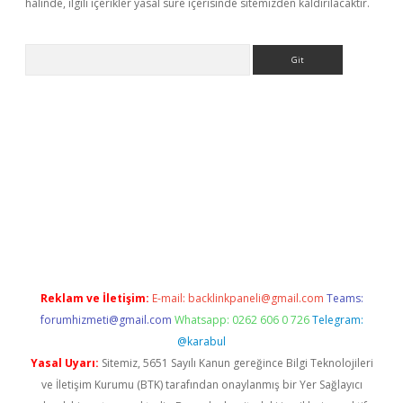
halinde, ilgili içerikler yasal süre içerisinde sitemizden kaldırılacaktır.
Arama
iriş
Betexper giriş adresi
betexper.xyz
m elexbet
Reklam ve İletişim:
E-mail:
backlinkpaneli@gmail.com
Teams:
forumhizmeti@gmail.com
Whatsapp: 0262 606 0 726
Telegram:
@karabul
Yasal Uyarı:
Sitemiz, 5651 Sayılı Kanun gereğince Bilgi Teknolojileri
ve İletişim Kurumu (BTK) tarafından onaylanmış bir Yer Sağlayıcı