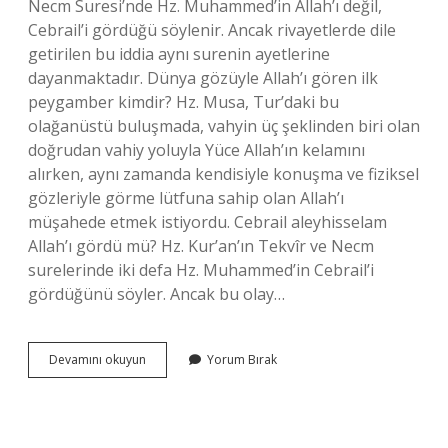
Necm Suresi’nde Hz. Muhammed’in Allah’ı değil,
Cebrail’i gördüğü söylenir. Ancak rivayetlerde dile
getirilen bu iddia aynı surenin ayetlerine
dayanmaktadır. Dünya gözüyle Allah’ı gören ilk
peygamber kimdir? Hz. Musa, Tur’daki bu
olağanüstü buluşmada, vahyin üç şeklinden biri olan
doğrudan vahiy yoluyla Yüce Allah’ın kelamını
alırken, aynı zamanda kendisiyle konuşma ve fiziksel
gözleriyle görme lütfuna sahip olan Allah’ı
müşahede etmek istiyordu. Cebrail aleyhisselam
Allah’ı gördü mü? Hz. Kur’an’ın Tekvîr ve Necm
surelerinde iki defa Hz. Muhammed’in Cebrail’i
gördüğünü söyler. Ancak bu olay…
Peygamber
Devamını okuyun
Yorum Bırak
Efendimiz
Allahı
Gördü
Mü