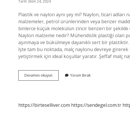
Tarih: Ekim 24, 2024
Plastik ve naylon aynı şey mi? Naylon, ticari adları 
malzemeler, petrol ürünlerinden veya benzer maddele
binlerce küçük molekülün zincir benzeri bir şekild
Naylon malzeme nedir? Mühendislik plastiği olan poli
aşınmaya ve bükülmeye dayanıklı sert bir plastiktir.
İşte tam bu noktada, malç naylonu devreye girerek 
yetiştirmek için ideal koşullar yaratır. Şeffaf malç n
Naylon
Devamını okuyun
Yorum Bırak
Ne
Işe
Yarar
https://birteselliver.com
https://sendegel.com.tr
htt