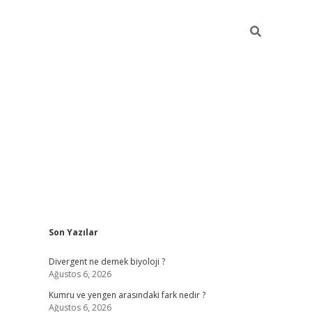
Sidebar
Son Yazılar
betci
vdcasino güncel giriş
ilbet casino
ilbet yeni giriş
Betexp
Divergent ne demek biyoloji ?
Ağustos 6, 2026
Kumru ve yengen arasındaki fark nedir ?
Ağustos 6, 2026