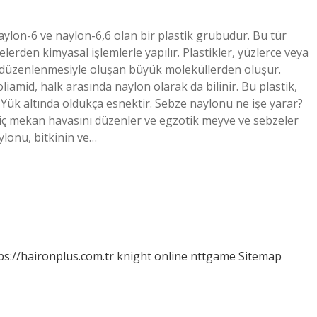
naylon-6 ve naylon-6,6 olan bir plastik grubudur. Bu tür
rden kimyasal işlemlerle yapılır. Plastikler, yüzlerce veya
e düzenlenmesiyle oluşan büyük moleküllerden oluşur.
amid, halk arasında naylon olarak da bilinir. Bu plastik,
 Yük altında oldukça esnektir. Sebze naylonu ne işe yarar?
iç mekan havasını düzenler ve egzotik meyve ve sebzeler
aylonu, bitkinin ve…
ps://haironplus.com.tr
knight online
nttgame
Sitemap