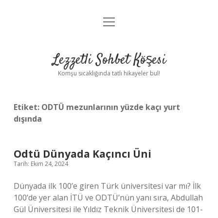
menüyü
Anasayfa
aç
Gizlilik Politikası
Lezzetli Sohbet Köşesi
Yasal Uyarı
Komşu sıcaklığında tatlı hikayeler bul!
Hakkımızda
Etiket:
ODTÜ mezunlarının yüzde kaçı yurt
dışında
Odtü Dünyada Kaçıncı Üni
Tarih: Ekim 24, 2024
Dünyada ilk 100’e giren Türk üniversitesi var mı? İlk
100’de yer alan İTÜ ve ODTÜ’nün yanı sıra, Abdullah
Gül Üniversitesi ile Yıldız Teknik Üniversitesi de 101-