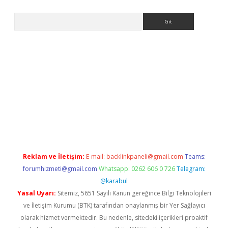
Arama
riş
Betexper giriş adresi
betexper.xyz
m elexbet
Reklam ve İletişim:
E-mail:
backlinkpaneli@gmail.com
Teams:
forumhizmeti@gmail.com
Whatsapp: 0262 606 0 726
Telegram:
@karabul
Yasal Uyarı:
Sitemiz, 5651 Sayılı Kanun gereğince Bilgi Teknolojileri
ve İletişim Kurumu (BTK) tarafından onaylanmış bir Yer Sağlayıcı
olarak hizmet vermektedir. Bu nedenle, sitedeki içerikleri proaktif