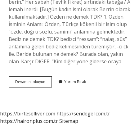
berin.” Her sabah (Tevfik Fikret) sırtındaki tabağa / A
lemah inerdi. [Bugün kadın ismi olarak Berrin olarak
kullanılmaktadır.] Özden ne demek TDK? 1. Özden
İsminin Anlamı: Özden, Türkçe kökenli bir isim olup
“özde, doğru sözlü, samimi” anlamına gelmektedir.
Bediz ne demek TDK? bedizci “ressam”: “nalaş, süs”
anlamına gelen bediz kelimesinden türemiştir, -ci ck
ile. Beride bulunan ne demek? Burada olan, yakın
olan. Karşı: DİĞER: “Kim diğer yöne giderse oraya…
Beride
Devamını okuyun
Yorum Bırak
Ne
Demek
Tdk
https://birteselliver.com
https://sendegel.com.tr
https://haironplus.com.tr
Sitemap