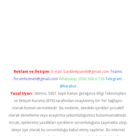
riş
Betexper giriş adresi
betexper.xyz
m elexbet
Reklam ve İletişim:
E-mail:
backlinkpaneli@gmail.com
Teams:
forumhizmeti@gmail.com
Whatsapp: 0262 606 0 726
Telegram:
@karabul
Yasal Uyarı:
Sitemiz, 5651 Sayılı Kanun gereğince Bilgi Teknolojileri
ve İletişim Kurumu (BTK) tarafından onaylanmış bir Yer Sağlayıcı
olarak hizmet vermektedir. Bu nedenle, sitedeki içerikleri proaktif
olarak denetleme veya araştırma yükümlülüğümüz bulunmamaktadır.
Ancak, üyelerimiz yazdıkları içeriklerin sorumluluğunu taşımakta olup,
siteye üye olarak bu sorumluluğu kabul etmiş sayılırlar. Bu internet