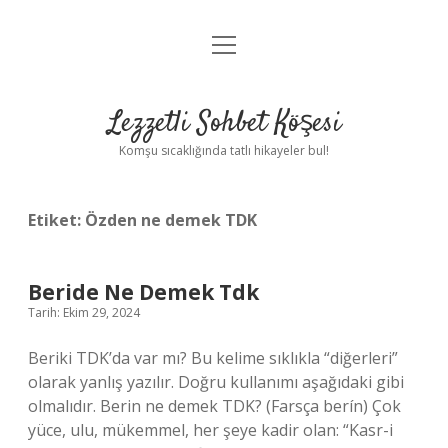
menüyü
Anasayfa
aç
Gizlilik Politikası
Lezzetli Sohbet Köşesi
Yasal Uyarı
Komşu sıcaklığında tatlı hikayeler bul!
Hakkımızda
Etiket:
Özden ne demek TDK
Beride Ne Demek Tdk
Tarih: Ekim 29, 2024
Beriki TDK’da var mı? Bu kelime sıklıkla “diğerleri”
olarak yanlış yazılır. Doğru kullanımı aşağıdaki gibi
olmalıdır. Berin ne demek TDK? (Farsça berín) Çok
yüce, ulu, mükemmel, her şeye kadir olan: “Kasr-i