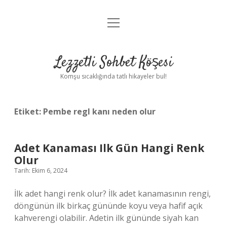
menüyü
Anasayfa
aç
Gizlilik Politikası
Lezzetli Sohbet Köşesi
Yasal Uyarı
Komşu sıcaklığında tatlı hikayeler bul!
Hakkımızda
Etiket:
Pembe regl kanı neden olur
Adet Kanaması Ilk Gün Hangi Renk
Olur
Tarih: Ekim 6, 2024
İlk adet hangi renk olur? İlk adet kanamasının rengi,
döngünün ilk birkaç gününde koyu veya hafif açık
kahverengi olabilir. Adetin ilk gününde siyah kan