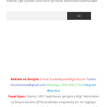
halinde, ilgili içerikler yasal süre içerisinde sitemizden kaldırılacaktır.
Arama
riş
Betexper giriş adresi
betexper.xyz
m elexbet
Reklam ve İletişim:
E-mail:
backlinkpaneli@gmail.com
Teams:
forumhizmeti@gmail.com
Whatsapp: 0262 606 0 726
Telegram:
@karabul
Yasal Uyarı:
Sitemiz, 5651 Sayılı Kanun gereğince Bilgi Teknolojileri
ve İletişim Kurumu (BTK) tarafından onaylanmış bir Yer Sağlayıcı