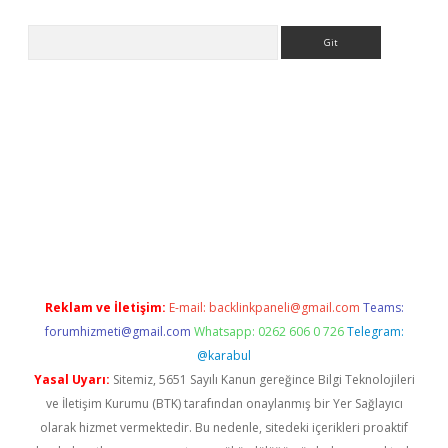
Arama
ş
Betexper giriş adresi
betexper.xyz
m elexbet
Reklam ve İletişim:
E-mail:
backlinkpaneli@gmail.com
Teams:
forumhizmeti@gmail.com
Whatsapp: 0262 606 0 726
Telegram:
@karabul
Yasal Uyarı:
Sitemiz, 5651 Sayılı Kanun gereğince Bilgi Teknolojileri
ve İletişim Kurumu (BTK) tarafından onaylanmış bir Yer Sağlayıcı
olarak hizmet vermektedir. Bu nedenle, sitedeki içerikleri proaktif