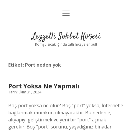
menüyü
Anasayfa
aç
Gizlilik Politikası
Lezzetli Sohbet Köşesi
Yasal Uyarı
Komşu sıcaklığında tatlı hikayeler bul!
Hakkımızda
Etiket:
Port neden yok
Port Yoksa Ne Yapmalı
Tarih: Ekim 31, 2024
Boş port yoksa ne olur? Boş “port” yoksa, İnternet’e
bağlanmak mümkün olmayacaktır. Bu nedenle,
altyapıyı geliştirmek ve yeni bir “port” açmak
gerekir. Boş “port” sorunu, yaşadığınız binadan