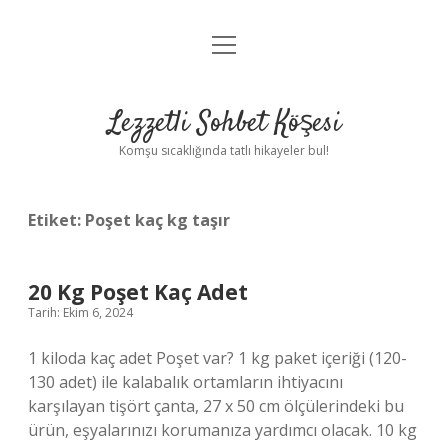
menüyü
Anasayfa
aç
Gizlilik Politikası
Lezzetli Sohbet Köşesi
Yasal Uyarı
Komşu sıcaklığında tatlı hikayeler bul!
Hakkımızda
Etiket:
Poşet kaç kg taşır
20 Kg Poşet Kaç Adet
Tarih: Ekim 6, 2024
1 kiloda kaç adet Poşet var? 1 kg paket içeriği (120-
130 adet) ile kalabalık ortamların ihtiyacını
karşılayan tişört çanta, 27 x 50 cm ölçülerindeki bu
ürün, eşyalarınızı korumanıza yardımcı olacak. 10 kg