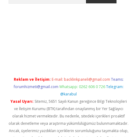
iş
Betexper giriş adresi
betexper.xyz
m elexbet
Reklam ve İletişim:
E-mail:
backlinkpaneli@gmail.com
Teams:
forumhizmeti@gmail.com
Whatsapp: 0262 606 0 726
Telegram:
@karabul
Yasal Uyarı:
Sitemiz, 5651 Sayılı Kanun gereğince Bilgi Teknolojileri
ve İletişim Kurumu (BTK) tarafından onaylanmış bir Yer Sağlayıcı
olarak hizmet vermektedir. Bu nedenle, sitedeki içerikleri proaktif
olarak denetleme veya araştırma yükümlülüğümüz bulunmamaktadır.
Ancak, üyelerimiz yazdıkları içeriklerin sorumluluğunu taşımakta olup,