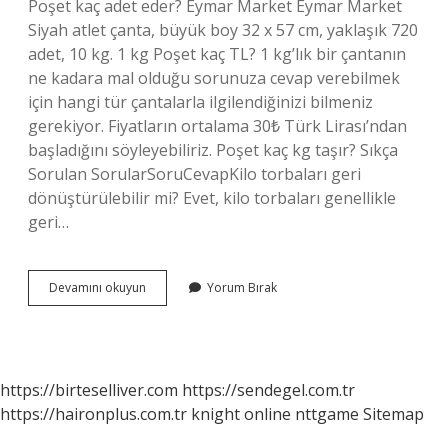
Poşet kaç adet eder? Eymar Market Eymar Market
Siyah atlet çanta, büyük boy 32 x 57 cm, yaklaşık 720
adet, 10 kg. 1 kg Poşet kaç TL? 1 kg’lık bir çantanın
ne kadara mal olduğu sorunuza cevap verebilmek
için hangi tür çantalarla ilgilendiğinizi bilmeniz
gerekiyor. Fiyatların ortalama 30₺ Türk Lirası’ndan
başladığını söyleyebiliriz. Poşet kaç kg taşır? Sıkça
Sorulan SorularSoruCevapKilo torbaları geri
dönüştürülebilir mi? Evet, kilo torbaları genellikle
geri…
20
Devamını okuyun
Yorum Bırak
Kg
Poşet
Kaç
Adet
https://birteselliver.com
https://sendegel.com.tr
https://haironplus.com.tr
knight online
nttgame
Sitemap