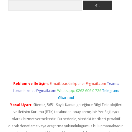
Arama
giriş
Betexper giriş adresi
betexper.xyz
m elexbet
Reklam ve İletişim:
E-mail:
backlinkpaneli@gmail.com
Teams:
forumhizmeti@gmail.com
Whatsapp: 0262 606 0 726
Telegram:
@karabul
Yasal Uyarı:
Sitemiz, 5651 Sayılı Kanun gereğince Bilgi Teknolojileri
ve İletişim Kurumu (BTK) tarafından onaylanmış bir Yer Sağlayıcı
olarak hizmet vermektedir. Bu nedenle, sitedeki içerikleri proaktif
olarak denetleme veya araştırma yükümlülüğümüz bulunmamaktadır.