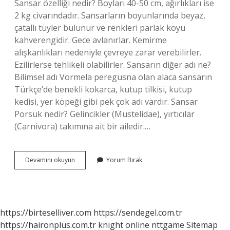
Sansar özelliği nedir? Boyları 40-50 cm, ağırlıkları ise
2 kg civarındadır. Sansarların boyunlarında beyaz,
çatallı tüyler bulunur ve renkleri parlak koyu
kahverengidir. Gece avlanırlar. Kemirme
alışkanlıkları nedeniyle çevreye zarar verebilirler.
Ezilirlerse tehlikeli olabilirler. Sansarın diğer adı ne?
Bilimsel adı Vormela peregusna olan alaca sansarın
Türkçe’de benekli kokarca, kutup tilkisi, kutup
kedisi, yer köpeği gibi pek çok adı vardır. Sansar
Porsuk nedir? Gelincikler (Mustelidae), yırtıcılar
(Carnivora) takımına ait bir ailedir.…
Sansarlık
Devamını okuyun
Yorum Bırak
Nedir
https://birteselliver.com
https://sendegel.com.tr
https://haironplus.com.tr
knight online
nttgame
Sitemap