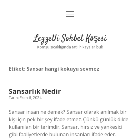
menüyü
Anasayfa
aç
Gizlilik Politikası
Lezzetli Sohbet Köşesi
Yasal Uyarı
Komşu sıcaklığında tatlı hikayeler bul!
Hakkımızda
Etiket:
Sansar hangi kokuyu sevmez
Sansarlık Nedir
Tarih: Ekim 6, 2024
Sansar insan ne demek? Sansar olarak anılmak bir
kişi için pek bir şey ifade etmez. Çünkü günlük dilde
kullanılan bir terimdir. Sansar, hırsız ve yankesici
gibi faaliyetlerde bulunan insanları ifade eder.