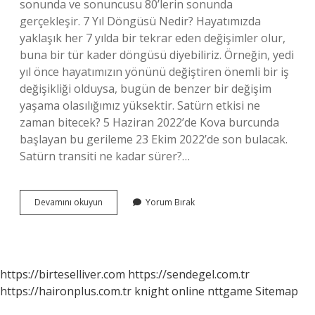
sonunda ve sonuncusu 80’lerin sonunda
gerçekleşir. 7 Yıl Döngüsü Nedir? Hayatımızda
yaklaşık her 7 yılda bir tekrar eden değişimler olur,
buna bir tür kader döngüsü diyebiliriz. Örneğin, yedi
yıl önce hayatımızın yönünü değiştiren önemli bir iş
değişikliği olduysa, bugün de benzer bir değişim
yaşama olasılığımız yüksektir. Satürn etkisi ne
zaman bitecek? 5 Haziran 2022’de Kova burcunda
başlayan bu gerileme 23 Ekim 2022’de son bulacak.
Satürn transiti ne kadar sürer?…
Satürn
Devamını okuyun
Yorum Bırak
Döngüsü
Kaç
Yaşında
Biter
https://birteselliver.com
https://sendegel.com.tr
https://haironplus.com.tr
knight online
nttgame
Sitemap