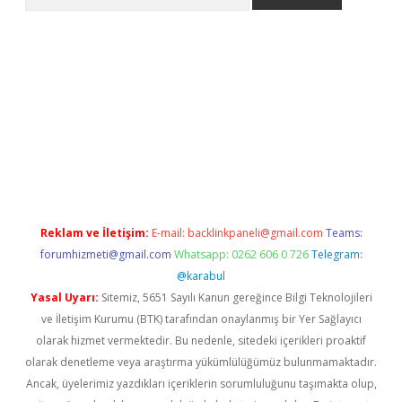
riş
Betexper giriş adresi
betexper.xyz
m elexbet
Reklam ve İletişim:
E-mail:
backlinkpaneli@gmail.com
Teams:
forumhizmeti@gmail.com
Whatsapp: 0262 606 0 726
Telegram:
@karabul
Yasal Uyarı:
Sitemiz, 5651 Sayılı Kanun gereğince Bilgi Teknolojileri
ve İletişim Kurumu (BTK) tarafından onaylanmış bir Yer Sağlayıcı
olarak hizmet vermektedir. Bu nedenle, sitedeki içerikleri proaktif
olarak denetleme veya araştırma yükümlülüğümüz bulunmamaktadır.
Ancak, üyelerimiz yazdıkları içeriklerin sorumluluğunu taşımakta olup,