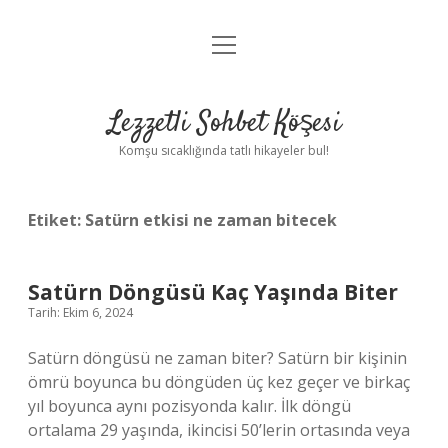
menüyü
Anasayfa
aç
Gizlilik Politikası
Lezzetli Sohbet Köşesi
Yasal Uyarı
Komşu sıcaklığında tatlı hikayeler bul!
Hakkımızda
Etiket:
Satürn etkisi ne zaman bitecek
Satürn Döngüsü Kaç Yaşında Biter
Tarih: Ekim 6, 2024
Satürn döngüsü ne zaman biter? Satürn bir kişinin
ömrü boyunca bu döngüden üç kez geçer ve birkaç
yıl boyunca aynı pozisyonda kalır. İlk döngü
ortalama 29 yaşında, ikincisi 50’lerin ortasında veya