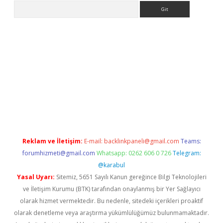
Arama
riş
Betexper giriş adresi
betexper.xyz
m elexbet
Reklam ve İletişim:
E-mail:
backlinkpaneli@gmail.com
Teams:
forumhizmeti@gmail.com
Whatsapp: 0262 606 0 726
Telegram:
@karabul
Yasal Uyarı:
Sitemiz, 5651 Sayılı Kanun gereğince Bilgi Teknolojileri
ve İletişim Kurumu (BTK) tarafından onaylanmış bir Yer Sağlayıcı
olarak hizmet vermektedir. Bu nedenle, sitedeki içerikleri proaktif
olarak denetleme veya araştırma yükümlülüğümüz bulunmamaktadır.