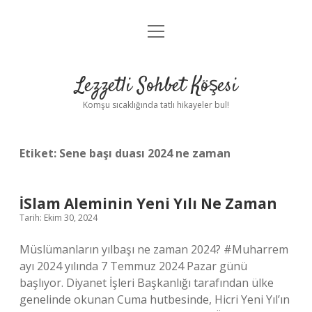
menüyü
Anasayfa
aç
Gizlilik Politikası
Lezzetli Sohbet Köşesi
Yasal Uyarı
Komşu sıcaklığında tatlı hikayeler bul!
Hakkımızda
Etiket:
Sene başı duası 2024 ne zaman
İSlam Aleminin Yeni Yılı Ne Zaman
Tarih: Ekim 30, 2024
Müslümanların yılbaşı ne zaman 2024? #Muharrem
ayı 2024 yılında 7 Temmuz 2024 Pazar günü
başlıyor. Diyanet İşleri Başkanlığı tarafından ülke
genelinde okunan Cuma hutbesinde, Hicri Yeni Yıl’ın