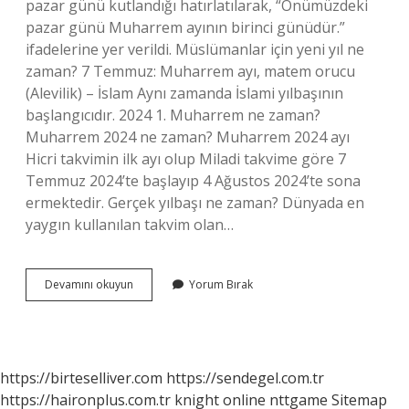
pazar günü kutlandığı hatırlatılarak, “Önümüzdeki
pazar günü Muharrem ayının birinci günüdür.”
ifadelerine yer verildi. Müslümanlar için yeni yıl ne
zaman? 7 Temmuz: Muharrem ayı, matem orucu
(Alevilik) – İslam Aynı zamanda İslami yılbaşının
başlangıcıdır. 2024 1. Muharrem ne zaman?
Muharrem 2024 ne zaman? Muharrem 2024 ayı
Hicri takvimin ilk ayı olup Miladi takvime göre 7
Temmuz 2024’te başlayıp 4 Ağustos 2024’te sona
ermektedir. Gerçek yılbaşı ne zaman? Dünyada en
yaygın kullanılan takvim olan…
İSlam
Devamını okuyun
Yorum Bırak
Aleminin
Yeni
Yılı
Ne
Zaman
https://birteselliver.com
https://sendegel.com.tr
https://haironplus.com.tr
knight online
nttgame
Sitemap