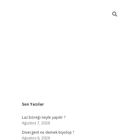
Sidebar
Son Yazılar
betci
vdcasino güncel giriş
ilbet casino
ilbet yeni giriş
Betexp
Laz böreği neyle yapılır ?
Ağustos 7, 2026
Divergent ne demek biyoloji ?
Ağustos 6, 2026