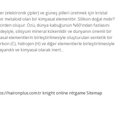
 (elektronik çipler) ve güneş pilleri üretmek için kristal
bir metaloid olan bir kimyasal elementtir. Silikon doğal mıdır?
zincirden oluşur. Özü, dünya kabuğunun %60’ından fazlasını
 deyişle, silisyum mineral kökenlidir ve dünyanın önemli bir
asal elementlerin birleştirilmesiyle oluşturulan sentetik bir
rbon (C), hidrojen (H) ve diğer elementlerle birleştirilmesiyle
 dayanıklı ve kimyasal olarak inert…
ps://haironplus.com.tr
knight online
nttgame
Sitemap