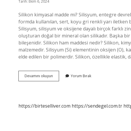
Tarih: Ekim 6, 2024
Silikon kimyasal madde mi? Silisyum, entegre devreler
formda kullanılan, sert, koyu gri renkli yarı iletken 
Silisyum, silisyum ve oksijene dayalı birçok farklı 
oluşturan doğal bir mineral olan silikadır. Başka bir
bileşenidir. Silikon ham maddesi nedir? Silikon, kimy
malzemedir. Silisyum (Si) elementinin oksijen (O), ka
elde edilen bir polimerdir. Silikon, özellikle elastik,
Silikon
Devamını okuyun
Yorum Bırak
Kimyasal
Mı
https://birteselliver.com
https://sendegel.com.tr
htt