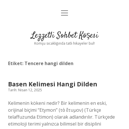
menüyü
Anasayfa
aç
Gizlilik Politikası
Lezzetli Sohbet Köşesi
Yasal Uyarı
Komşu sıcaklığında tatlı hikayeler bul!
Hakkımızda
Etiket:
Tencere hangi dilden
Basen Kelimesi Hangi Dilden
Tarih: Nisan 12, 2025
Kelimenin kökeni nedir? Bir kelimenin en eski,
orijinal biçimi “Etymon” (τὸ ἔτυμον) (Türkçe
telaffuzunda Etimon) olarak adlandırılır. Türkçede
etimoloji terimi yalnızca bilimsel bir disiplini