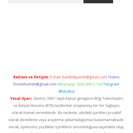
riş
Betexper giriş adresi
betexper.xyz
m elexbet
Reklam ve İletişim:
E-mail:
backlinkpaneli@gmail.com
Teams:
forumhizmeti@gmail.com
Whatsapp: 0262 606 0 726
Telegram:
@karabul
Yasal Uyarı:
Sitemiz, 5651 Sayılı Kanun gereğince Bilgi Teknolojileri
ve İletişim Kurumu (BTK) tarafından onaylanmış bir Yer Sağlayıcı
olarak hizmet vermektedir. Bu nedenle, sitedeki içerikleri proaktif
olarak denetleme veya araştırma yükümlülüğümüz bulunmamaktadır.
Ancak, üyelerimiz yazdıkları içeriklerin sorumluluğunu taşımakta olup,