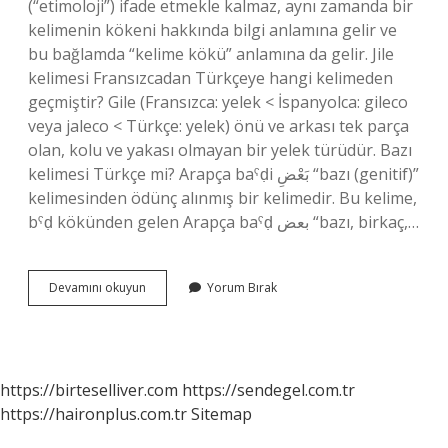
(“etimoloji”) ifade etmekle kalmaz, aynı zamanda bir
kelimenin kökeni hakkında bilgi anlamına gelir ve
bu bağlamda “kelime kökü” anlamına da gelir. Jile
kelimesi Fransızcadan Türkçeye hangi kelimeden
geçmiştir? Gile (Fransızca: yelek < İspanyolca: gileco
veya jaleco < Türkçe: yelek) önü ve arkası tek parça
olan, kolu ve yakası olmayan bir yelek türüdür. Bazı
kelimesi Türkçe mi? Arapça baˁḍi بَعْضِ “bazı (genitif)”
kelimesinden ödünç alınmış bir kelimedir. Bu kelime,
bˁḍ kökünden gelen Arapça baˁḍ بعض “bazı, birkaç,…
Basen
Devamını okuyun
Yorum Bırak
Kelimesi
Hangi
Dilden
https://birteselliver.com
https://sendegel.com.tr
https://haironplus.com.tr
Sitemap