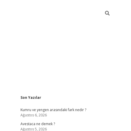
Sidebar
Son Yazılar
betci
vdcasino güncel giriş
ilbet casino
ilbet ye
Kumru ve yengen arasındaki fark nedir ?
Ağustos 6, 2026
Avestaca ne demek ?
Ağustos 5, 2026