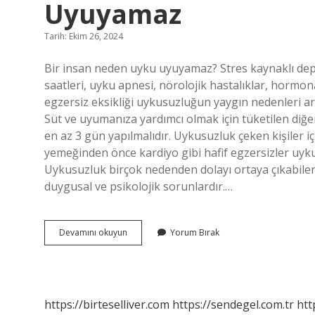
Uyuyamaz
Tarih: Ekim 26, 2024
Bir insan neden uyku uyuyamaz? Stres kaynaklı de
saatleri, uyku apnesi, nörolojik hastalıklar, hormo
egzersiz eksikliği uykusuzluğun yaygın nedenleri
Süt ve uyumanıza yardımcı olmak için tüketilen diğer 
en az 3 gün yapılmalıdır. Uykusuzluk çeken kişiler i
yemeğinden önce kardiyo gibi hafif egzersizler uy
Uykusuzluk birçok nedenden dolayı ortaya çıkabile
duygusal ve psikolojik sorunlardır.…
Bir
Devamını okuyun
Yorum Bırak
Insan
Uykusu
Olmasına
Rağmen
Neden
https://birteselliver.com
https://sendegel.com.tr
htt
Uyuyamaz