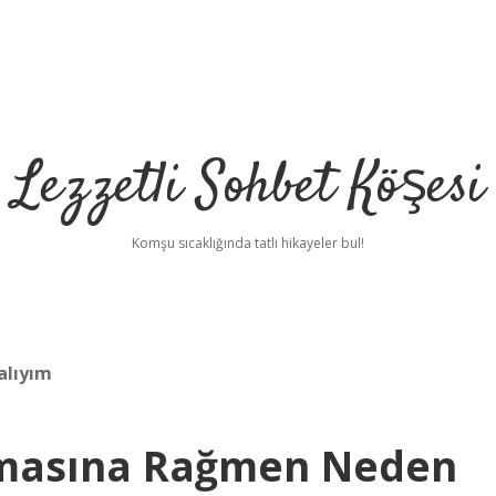
Lezzetli Sohbet Köşesi
Komşu sıcaklığında tatlı hikayeler bul!
alıyım
lmasına Rağmen Neden