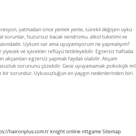
presyon, yatmadan önce yemek yeme, sürekli değişen uyku
nal sorunlar, huzursuz bacak sendromu, alkol tüketimi ve
 arasındadır. Uykum var ama uyuyamıyorum ne yapmalıyım?
yiyecek ve içecekler reflüyü tetikleyebilir. Egzersiz haftada
çin akşamları egzersiz yapmak faydalı olabilir. Akşam
kusuzluk sorununu çözebilir. Gece uyuyamamak psikolojik mi
n bir sorundur. Uykusuzluğun en yaygın nedenlerinden biri
ps://haironplus.com.tr
knight online
nttgame
Sitemap