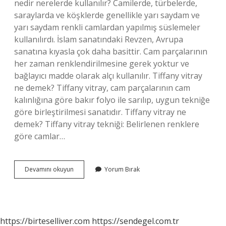
nedir nerelerde kullanılır? Camilerde, türbelerde,
saraylarda ve köşklerde genellikle yarı saydam ve
yarı saydam renkli camlardan yapılmış süslemeler
kullanılırdı. İslam sanatındaki Revzen, Avrupa
sanatına kıyasla çok daha basittir. Cam parçalarının
her zaman renklendirilmesine gerek yoktur ve
bağlayıcı madde olarak alçı kullanılır. Tiffany vitray
ne demek? Tiffany vitray, cam parçalarının cam
kalınlığına göre bakır folyo ile sarılıp, uygun tekniğe
göre birleştirilmesi sanatıdır. Tiffany vitray ne
demek? Tiffany vitray tekniği: Belirlenen renklere
göre camlar…
Vitray
Devamını okuyun
Yorum Bırak
Ne
Demek
Tdk
https://birteselliver.com
https://sendegel.com.tr