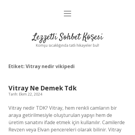
menüyü
Anasayfa
aç
Gizlilik Politikası
Lezzetli Sohbet Köşesi
Yasal Uyarı
Komşu sıcaklığında tatlı hikayeler bul!
Hakkımızda
Etiket:
Vitray nedir vikipedi
Vitray Ne Demek Tdk
Tarih: Ekim 22, 2024
Vitray nedir TDK? Vitray, hem renkli camların bir
araya getirilmesiyle oluşturulan yapıyı hem de
üretim sanatını ifade etmek için kullanılır. Camilerde
Revzen veya Elvan pencereleri olarak bilinir. Vitray