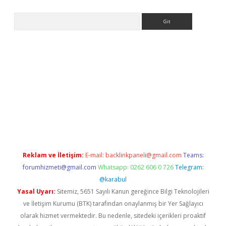
Arama
riş
Betexper giriş adresi
betexper.xyz
m elexbet
Reklam ve İletişim:
E-mail:
backlinkpaneli@gmail.com
Teams:
forumhizmeti@gmail.com
Whatsapp: 0262 606 0 726
Telegram:
@karabul
Yasal Uyarı:
Sitemiz, 5651 Sayılı Kanun gereğince Bilgi Teknolojileri
ve İletişim Kurumu (BTK) tarafından onaylanmış bir Yer Sağlayıcı
olarak hizmet vermektedir. Bu nedenle, sitedeki içerikleri proaktif