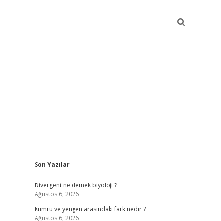
Sidebar
Son Yazılar
vdcasino güncel giriş
ilbet casino
ilbet yeni giriş
Betexper giri
Divergent ne demek biyoloji ?
Ağustos 6, 2026
Kumru ve yengen arasındaki fark nedir ?
Ağustos 6, 2026