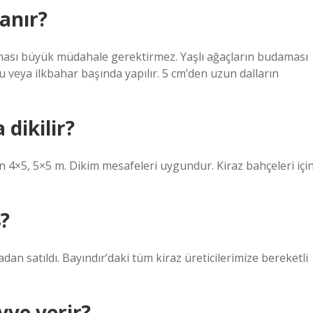
danır?
nması büyük müdahale gerektirmez. Yaşlı ağaçların budaması
nu veya ilkbahar başında yapılır. 5 cm’den uzun dalların
 dikilir?
n 4×5, 5×5 m. Dikim mesafeleri uygundur. Kiraz bahçeleri içi
4?
dan satıldı. Bayındır’daki tüm kiraz üreticilerimize bereketli
yve verir?