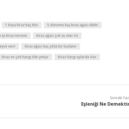
1 Kasa kiraz Kaç Kilo
5 dönüme kaç kiraz ağacı dikilir
n iyi kiraz nerenin
Kiraz ağacı çok su ister mi
eyve verir
Kiraz ağacı kaç yılda bir budanır
Kiraz en çok hangi ilde yetişir
Kiraz hangi aylarda olur
Sonraki Yaz
Eşleniği Ne Demekti