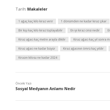
Tarih:
Makaleler
1 ağaç kaç kilo kiraz verir
1 dönümden ne kadar kiraz çıkar
Bir kişi kaç kilo kiraz toplayabilir
En iyi kiraz cinsi nedir
E
Kiraz ağacı kaç metre arayla dikilir
Kiraz ağacı kaç yıl sonra m
Kiraz ağacı ne kadar büyür
Kiraz ağacının ömrü kaç yıldır
Kirazın kilosu ne kadar 2024
Önceki Yazı
Sosyal Medyanın Anlamı Nedir