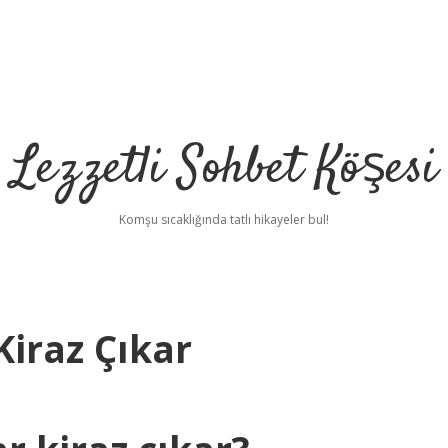
Lezzetli Sohbet Köşesi
Komşu sıcaklığında tatlı hikayeler bul!
iraz Çıkar
betci