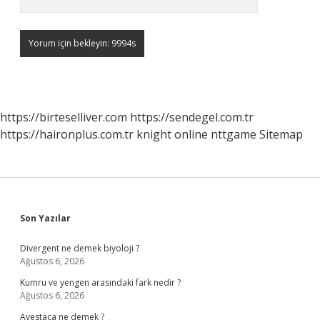
https://birteselliver.com
https://sendegel.com.tr
https://haironplus.com.tr
knight online
nttgame
Sitemap
Sidebar
Son Yazılar
Divergent ne demek biyoloji ?
Ağustos 6, 2026
Kumru ve yengen arasındaki fark nedir ?
Ağustos 6, 2026
Avestaca ne demek ?