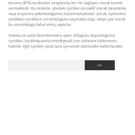
Kurumu (BTK) tarafından onaylanmış bir Yer Sağlayıcı olarak hizmet
vermektedir. Bu nedenle, sitedeki içerikleri proaktif olarak denetleme
veya araştırma yükümlülüğümüz bulunmamaktadır. Ancak, üyelerimiz
yazdıkları içeriklerin sorumluluğunu taşımakta olup, siteye üye olarak
bu sorumluluğu kabul etmiş sayılırlar.
Hukuka ve yasal düzenlemelere aykırı olduğunu düşündüğünüz
içerikleri,
backlinkpanelicomtr@gmail.com
adresine bildirmeniz
halinde, ilgili içerikler yasal süre içerisinde sitemizden kaldırılacaktır.
Arama
giriş adresi
betexper.xyz
m elexbet