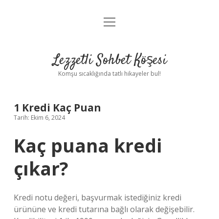
menüyü
Anasayfa
aç
Gizlilik Politikası
Lezzetli Sohbet Köşesi
Yasal Uyarı
Komşu sıcaklığında tatlı hikayeler bul!
Hakkımızda
1 Kredi Kaç Puan
Tarih: Ekim 6, 2024
Kaç puana kredi
çıkar?
Kredi notu değeri, başvurmak istediğiniz kredi
ürününe ve kredi tutarına bağlı olarak değişebilir.